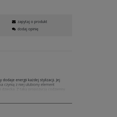
zapytaj o produkt
dodaj opinię
odaje energii każdej stylizacji. Jej
ka czynią z niej ulubiony element
i dziecka. Z taką propozycją codzienny
jonalnością, stając się niezastąpiona w