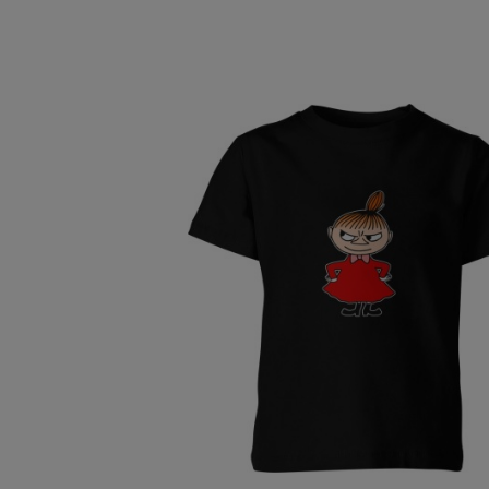
Wykonana z przyjemnego w dotyku mater
Niezależnie od pogody, otula ciepłem i 
powodując uczucia dyskomfortu. Nadruk p
niezastąpioną w codziennej garderobie. Dz
dziecięca bluza z nadrukiem Mała Mi
s
Trwała dziecięca bluza z
Podczas intensywnej zabawy, wspinaczek 
że sprosta każdemu dziecięcemu wyzwaniu. 
nadrukiem Mała Mi
dobrze znoszą częste
został przemyślany, by zapewnić trwałość
nadrukiem
nadąża za ich tempem.