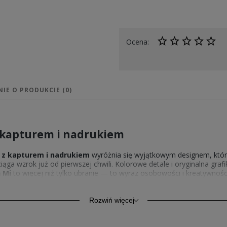
Ocena:
NIE O PRODUKCIE (0)
z kapturem i nadrukiem
i z kapturem i nadrukiem
wyróżnia się wyjątkowym designem, który d
iąga wzrok już od pierwszej chwili. Kolorowe detale i oryginalna grafi
ą Mi
to więcej niż tylko ubranie — to wyraz osobowości i kreatywnośc
 więcej,
bluza Mała Mi z kapturem i nadrukiem
łączy styl z funkc
że dziecko czuje się wyjątkowo każdego dnia.
Rozwiń więcej
 Małą Mi z kapturem i nadrukiem