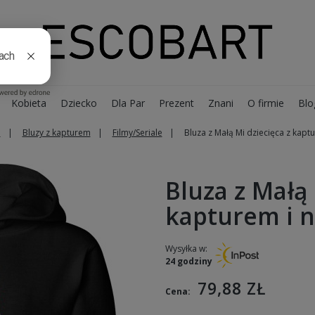
Kobieta
Dziecko
Dla Par
Prezent
Znani
O firmie
Blo
o
Bluzy z kapturem
Filmy/Seriale
Bluza z Małą Mi dziecięca z kapt
Bluza z Małą 
kapturem i 
Wysyłka w:
24 godziny
79,88 ZŁ
Cena: