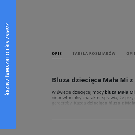
OPIS
TABELA ROZMIARÓW
OPI
Bluza dziecięca Mała Mi 
W świecie dziecięcej mody
bluza Mała M
niepowtarzalny charakter sprawia, że przyc
garderoby. Każda
dziecięca bluza z Mał
ubiór zyskuje unikalny, bajkowy akcent. Co
każdej sytuacji. To wybór, który sprawia, 
Miękka i wygodna bluza z