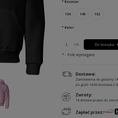
*
Rozmiar:
134
140
152
*
Kolor:
szt.
Do koszyka
*
- Pole wymagane
Dostawa:
Zamówienia do godziny 14
po godz 14:00 dostawa 2 d
Zwroty:
14 dniowe prawo do zwrot
Zapłać przez: