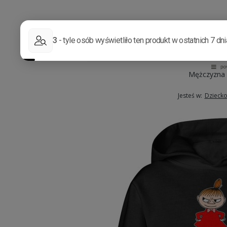
Mężczyzna
Jesteś w:
Dzieck