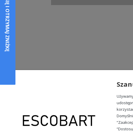
Szan
Używamy 
udostępn
korzysta
Domyślni
“Zaakcep
“Dostosu