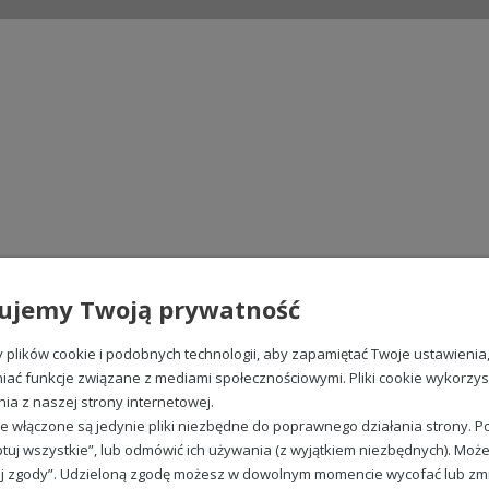
ujemy Twoją prywatność
plików cookie i podobnych technologii, aby zapamiętać Twoje ustawienia
iać funkcje związane z mediami społecznościowymi. Pliki cookie wykorzy
nia z naszej strony internetowej.
e włączone są jedynie pliki niezbędne do poprawnego działania strony. Po
tuj wszystkie”, lub odmówić ich używania (z wyjątkiem niezbędnych). Może
j zgody”. Udzieloną zgodę możesz w dowolnym momencie wycofać lub zmieni