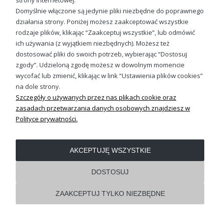
strony internetowej.
Domyślnie włączone są jedynie pliki niezbędne do poprawnego
działania strony. Poniżej możesz zaakceptować wszystkie
OBSŁUGA KLIENTA
rodzaje plików, klikając “Zaakceptuj wszystkie”, lub odmówić
ich używania (z wyjątkiem niezbędnych). Możesz też
dostosować pliki do swoich potrzeb, wybierając “Dostosuj
REGULAMINY
zgody”. Udzieloną zgodę możesz w dowolnym momencie
wycofać lub zmienić, klikając w link “Ustawienia plików cookies”
Pokaż pełną wersję strony
na dole strony.
Szczegóły o używanych przez nas plikach cookie oraz
Shoper.pl
zasadach przetwarzania danych osobowych znajdziesz w
Polityce prywatności.
AKCEPTUJĘ WSZYSTKIE
DOSTOSUJ
ZAAKCEPTUJ TYLKO NIEZBĘDNE