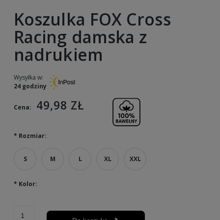
Koszulka FOX Cross
Racing damska z
nadrukiem
Wysyłka w:
24 godziny
49,98 ZŁ
Cena:
*
Rozmiar:
S
M
L
XL
XXL
*
Kolor: