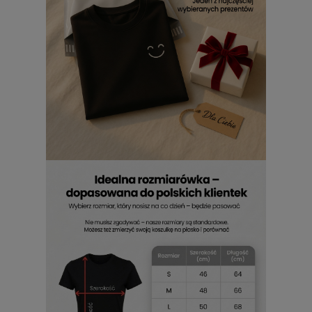
Nowoczesny design
Tshirtu damskiego Fox Racing z
nadrukiem
sprawia, że z łatwością dopasujesz go do
ulubionych jeansów, legginsów czy sportowych kurtek. To
element, który dodaje charakteru każdej stylizacji,
niezależnie od okazji. Jej uniwersalny krój i wyjątkowy
nadruk pozwalają tworzyć zarówno codzienne zestawy, jak i
bardziej odważne, motoryzacyjne stylówki. Jeśli lubisz łączyć
wygodę ze stylem,
Fox Racing damski
Tshirt z
nadrukiem
będzie Twoim sprzymierzeńcem. Dla tych,
które chcą wyróżniać się subtelnie,
Fox Racing koszulka
damska z nadrukiem
to must-have w szafie – perfekcyjny
balans między kobiecym wdziękiem a energią toru
motocrossowego. Każdy jej element mówi o pasji,
odwadze i miłości do wolności, której nie da się pomylić z
niczym innym.