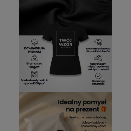
damski
zapewni komfort i wygląd, który inspiruje do
działania i podkreśla silną, pewną siebie osobowość.
T-shirt damski Fox Racing z
nadrukiem
Każdy detal ma znaczenie, a
Fox Racing T shirt damski
z
nadrukiem
został stworzony z myślą o tych, które cenią
perfekcję i wygodę w każdym ruchu. Miękki, oddychający
materiał zapewnia pełną swobodę, nawet w najbardziej
wymagających momentach. Dzięki starannie dobranej
bawełnie, tkanina zachowuje świeżość i formę przez długi
czas, pozwalając cieszyć się idealnym wyglądem przez wiele
sezonów.
Koszulka damska
Cross Fox z nadrukiem
to
synonim lekkości i trwałości, a jej faktura nadaje stylowi
subtelnej elegancji.
Fox Racing koszulka damska
z
nadrukiem
to wybór kobiet, które pragną, by ich garderoba
współgrała z ich pasją do szybkości, przygody i wyrazistego
stylu.
Koszulki damskie z nadrukiem Fox
Racing