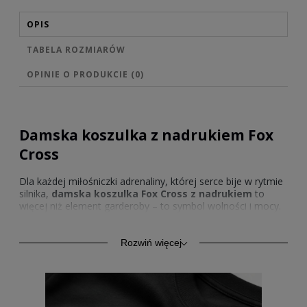
OPIS
TABELA ROZMIARÓW
OPINIE O PRODUKCIE (0)
Damska koszulka z nadrukiem Fox
Cross
Dla każdej miłośniczki adrenaliny, której serce bije w rytmie
silnika,
damska
koszulka Fox Cross z nadrukiem
to
więcej niż element garderoby – to symbol wolności i mocy.
Dynamiczny charakter nadruku przywołuje klimat toru, gdzie
liczy się prędkość, determinacja i odwaga. W tej koszulce
każda chwila nabiera sportowego wyrazu, a codzienny styl
Rozwiń więcej
zyskuje pewność siebie.
Koszulka damska
Fox Tacing z
nadrukiem
podkreśla wyjątkowość osób, które kochają
wyzwania i nie boją się wyrażać swojej pasji na co dzień.
Niezależnie od tego, czy to dzień pełen aktywności, czy
swobodny weekend,
T-shirt Fox Racing z nadrukiem