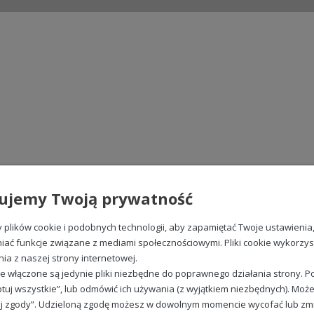
ujemy Twoją prywatność
plików cookie i podobnych technologii, aby zapamiętać Twoje ustawienia
iać funkcje związane z mediami społecznościowymi. Pliki cookie wykorzy
nia z naszej strony internetowej.
e włączone są jedynie pliki niezbędne do poprawnego działania strony. Po
tuj wszystkie”, lub odmówić ich używania (z wyjątkiem niezbędnych). Może
j zgody”. Udzieloną zgodę możesz w dowolnym momencie wycofać lub zmieni