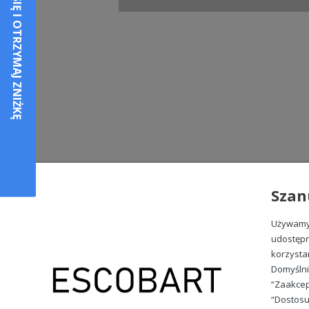
Szan
Używamy 
udostępn
korzysta
Domyślni
“Zaakcep
“Dostosu