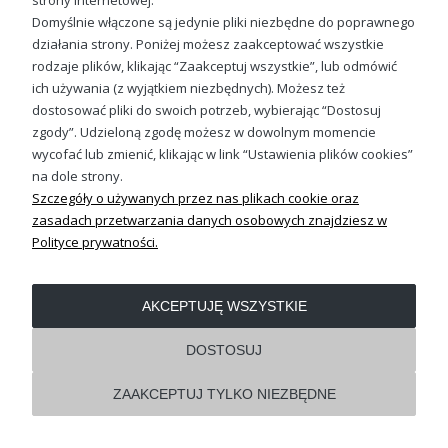
strony internetowej.
Domyślnie włączone są jedynie pliki niezbędne do poprawnego
działania strony. Poniżej możesz zaakceptować wszystkie
OBSŁUGA KLIENTA
rodzaje plików, klikając “Zaakceptuj wszystkie”, lub odmówić
ich używania (z wyjątkiem niezbędnych). Możesz też
dostosować pliki do swoich potrzeb, wybierając “Dostosuj
REGULAMINY
zgody”. Udzieloną zgodę możesz w dowolnym momencie
wycofać lub zmienić, klikając w link “Ustawienia plików cookies”
Pokaż pełną wersję strony
na dole strony.
Szczegóły o używanych przez nas plikach cookie oraz
Shoper.pl
zasadach przetwarzania danych osobowych znajdziesz w
Polityce prywatności.
AKCEPTUJĘ WSZYSTKIE
DOSTOSUJ
ZAAKCEPTUJ TYLKO NIEZBĘDNE