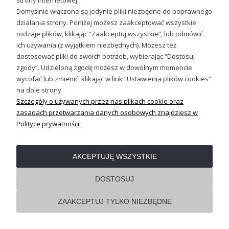
strony internetowej.
Domyślnie włączone są jedynie pliki niezbędne do poprawnego
działania strony. Poniżej możesz zaakceptować wszystkie
OBSŁUGA KLIENTA
rodzaje plików, klikając “Zaakceptuj wszystkie”, lub odmówić
ich używania (z wyjątkiem niezbędnych). Możesz też
dostosować pliki do swoich potrzeb, wybierając “Dostosuj
REGULAMINY
zgody”. Udzieloną zgodę możesz w dowolnym momencie
wycofać lub zmienić, klikając w link “Ustawienia plików cookies”
Pokaż pełną wersję strony
na dole strony.
Szczegóły o używanych przez nas plikach cookie oraz
Shoper.pl
zasadach przetwarzania danych osobowych znajdziesz w
Polityce prywatności.
AKCEPTUJĘ WSZYSTKIE
DOSTOSUJ
ZAAKCEPTUJ TYLKO NIEZBĘDNE