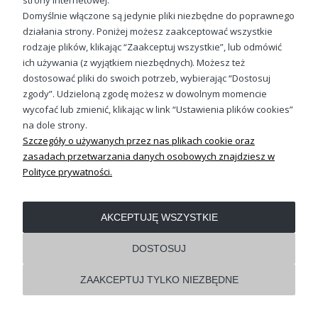
strony internetowej.
Domyślnie włączone są jedynie pliki niezbędne do poprawnego
działania strony. Poniżej możesz zaakceptować wszystkie
OBSŁUGA KLIENTA
rodzaje plików, klikając “Zaakceptuj wszystkie”, lub odmówić
ich używania (z wyjątkiem niezbędnych). Możesz też
dostosować pliki do swoich potrzeb, wybierając “Dostosuj
REGULAMINY
zgody”. Udzieloną zgodę możesz w dowolnym momencie
wycofać lub zmienić, klikając w link “Ustawienia plików cookies”
Pokaż pełną wersję strony
na dole strony.
Szczegóły o używanych przez nas plikach cookie oraz
Shoper.pl
zasadach przetwarzania danych osobowych znajdziesz w
Polityce prywatności.
AKCEPTUJĘ WSZYSTKIE
DOSTOSUJ
ZAAKCEPTUJ TYLKO NIEZBĘDNE