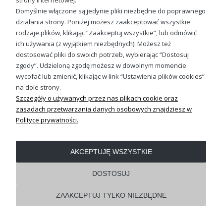
strony internetowej.
Domyślnie włączone są jedynie pliki niezbędne do poprawnego
działania strony. Poniżej możesz zaakceptować wszystkie
OBSŁUGA KLIENTA
rodzaje plików, klikając “Zaakceptuj wszystkie”, lub odmówić
ich używania (z wyjątkiem niezbędnych). Możesz też
dostosować pliki do swoich potrzeb, wybierając “Dostosuj
REGULAMINY
zgody”. Udzieloną zgodę możesz w dowolnym momencie
wycofać lub zmienić, klikając w link “Ustawienia plików cookies”
Pokaż pełną wersję strony
na dole strony.
Szczegóły o używanych przez nas plikach cookie oraz
Shoper.pl
zasadach przetwarzania danych osobowych znajdziesz w
Polityce prywatności.
AKCEPTUJĘ WSZYSTKIE
DOSTOSUJ
ZAAKCEPTUJ TYLKO NIEZBĘDNE