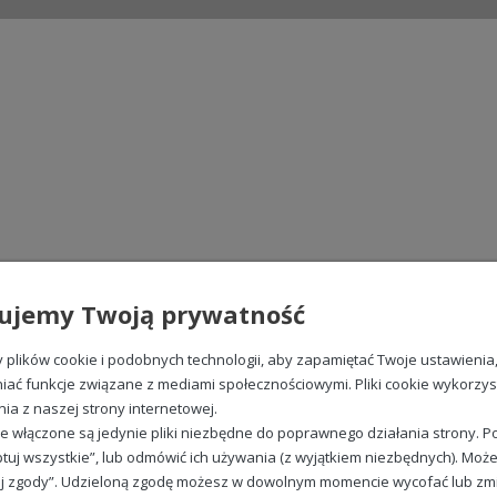
ujemy Twoją prywatność
plików cookie i podobnych technologii, aby zapamiętać Twoje ustawienia
iać funkcje związane z mediami społecznościowymi. Pliki cookie wykorzy
nia z naszej strony internetowej.
e włączone są jedynie pliki niezbędne do poprawnego działania strony. Po
tuj wszystkie”, lub odmówić ich używania (z wyjątkiem niezbędnych). Może
j zgody”. Udzieloną zgodę możesz w dowolnym momencie wycofać lub zmieni