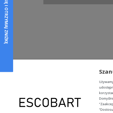
Szan
Używamy 
udostępn
korzysta
Domyślni
“Zaakcep
“Dostosu