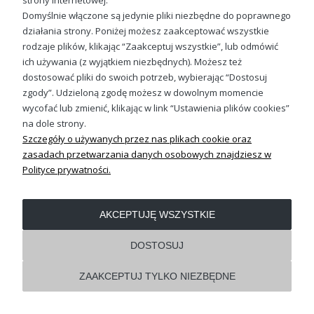
strony internetowej.
lub przejdź do strony głównej
Domyślnie włączone są jedynie pliki niezbędne do poprawnego
działania strony. Poniżej możesz zaakceptować wszystkie
rodzaje plików, klikając “Zaakceptuj wszystkie”, lub odmówić
Sprawdź nasze social media
ich używania (z wyjątkiem niezbędnych). Możesz też
dostosować pliki do swoich potrzeb, wybierając “Dostosuj
zgody”. Udzieloną zgodę możesz w dowolnym momencie
wycofać lub zmienić, klikając w link “Ustawienia plików cookies”
na dole strony.
Szczegóły o używanych przez nas plikach cookie oraz
zasadach przetwarzania danych osobowych znajdziesz w
Polityce prywatności.
OBSŁUGA KLIENTA
AKCEPTUJĘ WSZYSTKIE
REGULAMINY
DOSTOSUJ
Pokaż pełną wersję strony
ZAAKCEPTUJ TYLKO NIEZBĘDNE
Shoper.pl