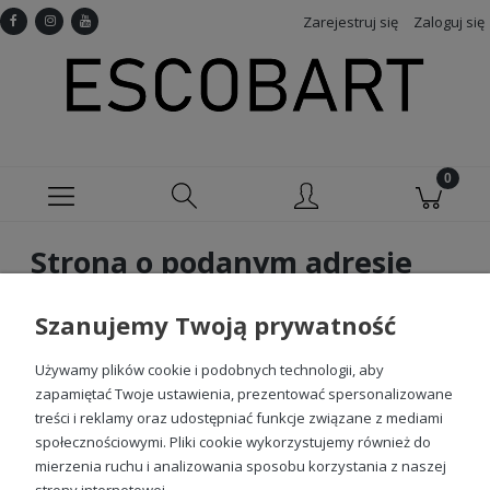
Zarejestruj się
Zaloguj się
Strona o podanym adresie
nie istnieje
Szanujemy Twoją prywatność
Przepraszamy, strona której szukasz nie została znaleziona.
Jeżeli szukasz konkretnego produktu, skorzystaj z
Używamy plików cookie i podobnych technologii, aby
wyszukiwarki.
zapamiętać Twoje ustawienia, prezentować spersonalizowane
treści i reklamy oraz udostępniać funkcje związane z mediami
społecznościowymi. Pliki cookie wykorzystujemy również do
mierzenia ruchu i analizowania sposobu korzystania z naszej