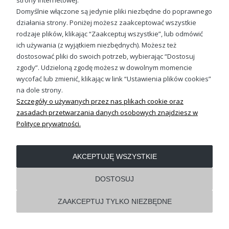
strony internetowej.
Domyślnie włączone są jedynie pliki niezbędne do poprawnego
działania strony. Poniżej możesz zaakceptować wszystkie
OBSŁUGA KLIENTA
rodzaje plików, klikając “Zaakceptuj wszystkie”, lub odmówić
ich używania (z wyjątkiem niezbędnych). Możesz też
dostosować pliki do swoich potrzeb, wybierając “Dostosuj
REGULAMINY
zgody”. Udzieloną zgodę możesz w dowolnym momencie
wycofać lub zmienić, klikając w link “Ustawienia plików cookies”
Pokaż pełną wersję strony
na dole strony.
Szczegóły o używanych przez nas plikach cookie oraz
Shoper.pl
zasadach przetwarzania danych osobowych znajdziesz w
Polityce prywatności.
AKCEPTUJĘ WSZYSTKIE
DOSTOSUJ
ZAAKCEPTUJ TYLKO NIEZBĘDNE