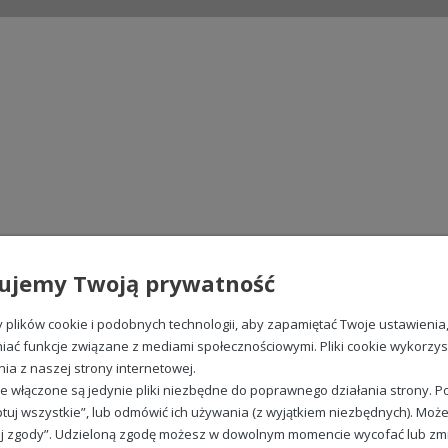
ujemy Twoją prywatność
plików cookie i podobnych technologii, aby zapamiętać Twoje ustawienia
iać funkcje związane z mediami społecznościowymi. Pliki cookie wykorzy
nia z naszej strony internetowej.
e włączone są jedynie pliki niezbędne do poprawnego działania strony. Po
tuj wszystkie”, lub odmówić ich używania (z wyjątkiem niezbędnych). Może
j zgody”. Udzieloną zgodę możesz w dowolnym momencie wycofać lub zmieni