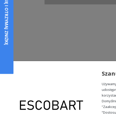
Szan
Używamy 
udostępn
korzysta
Domyślni
“Zaakcep
“Dostosu