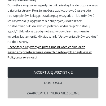
strony internetowej.
Domyślnie włączone są jedynie pliki niezbędne do poprawnego
działania strony. Poniżej możesz zaakceptować wszystkie
OBSŁUGA KLIENTA
rodzaje plików, klikając “Zaakceptuj wszystkie”, lub odmówić
ich używania (z wyjątkiem niezbędnych). Możesz też
dostosować pliki do swoich potrzeb, wybierając “Dostosuj
REGULAMINY
zgody”. Udzieloną zgodę możesz w dowolnym momencie
wycofać lub zmienić, klikając w link “Ustawienia plików cookies”
Pokaż pełną wersję strony
na dole strony.
Szczegóły o używanych przez nas plikach cookie oraz
Shoper.pl
zasadach przetwarzania danych osobowych znajdziesz w
Polityce prywatności.
AKCEPTUJĘ WSZYSTKIE
DOSTOSUJ
ZAAKCEPTUJ TYLKO NIEZBĘDNE