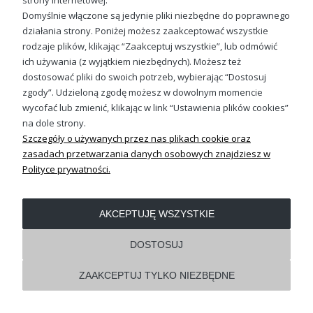
strony internetowej.
Domyślnie włączone są jedynie pliki niezbędne do poprawnego
działania strony. Poniżej możesz zaakceptować wszystkie
OBSŁUGA KLIENTA
rodzaje plików, klikając “Zaakceptuj wszystkie”, lub odmówić
ich używania (z wyjątkiem niezbędnych). Możesz też
dostosować pliki do swoich potrzeb, wybierając “Dostosuj
REGULAMINY
zgody”. Udzieloną zgodę możesz w dowolnym momencie
wycofać lub zmienić, klikając w link “Ustawienia plików cookies”
Pokaż pełną wersję strony
na dole strony.
Szczegóły o używanych przez nas plikach cookie oraz
Shoper.pl
zasadach przetwarzania danych osobowych znajdziesz w
Polityce prywatności.
AKCEPTUJĘ WSZYSTKIE
DOSTOSUJ
ZAAKCEPTUJ TYLKO NIEZBĘDNE