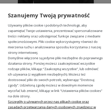
Szanujemy Twoją prywatność
Używamy plików cookie i podobnych technologii, aby
zapamiętać Twoje ustawienia, prezentować spersonalizowane
treści i reklamy oraz udostępniać funkcje związane z mediami
społecznościowymi. Pliki cookie wykorzystujemy również do
Szwagier Męska bluza z kapturem prezent dla szwagra
mierzenia ruchu i analizowania sposobu korzystania z naszej
99,88 zł
strony internetowej.
Domyślnie włączone są jedynie pliki niezbędne do poprawnego
działania strony. Poniżej możesz zaakceptować wszystkie
rodzaje plików, klikając “Zaakceptuj wszystkie”, lub odmówić
ich używania (z wyjątkiem niezbędnych). Możesz też
Sprawdź nasze social media
dostosować pliki do swoich potrzeb, wybierając “Dostosuj
zgody”. Udzieloną zgodę możesz w dowolnym momencie
wycofać lub zmienić, klikając w link “Ustawienia plików cookies”
na dole strony.
Szczegóły o używanych przez nas plikach cookie oraz
zasadach przetwarzania danych osobowych znajdziesz w