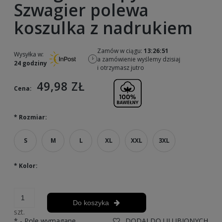
Szwagier polewa
koszulka z nadrukiem
Zamów w ciągu:
13:26:51
Wysyłka w:
a zamówienie wyślemy dzisiaj
24 godziny
i otrzymasz jutro
49,98 ZŁ
Cena:
*
Rozmiar:
S
M
L
XL
XXL
3XL
*
Kolor:
Do koszyka
szt.
*
- Pole wymagane
DODAJ DO ULUBIONYCH