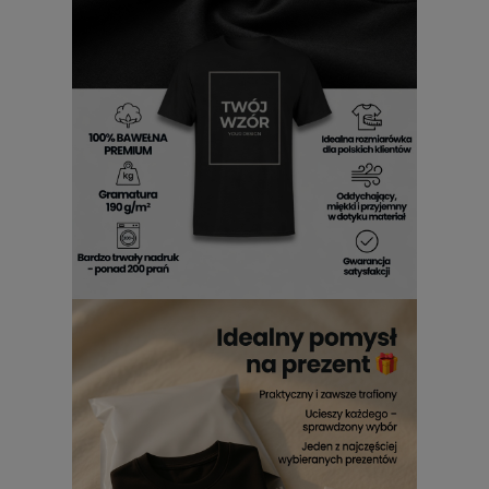
nadrukiem
doskonale łączy w sobie lekkość i odrobinę
przewrotnego żartu.
Męska koszulka Szwagier nie pyta
szwagier polewa na różne okazje
Nie ma lepszego dodatku na spotkania w gronie bliskich niż
koszulka Szwagier nie pyta szwagier polewa męska z
nadrukiem
, która od razu buduje przyjazną atmosferę. Jej
lekki przekaz sprawia, że sprawdzi się zarówno podczas
rodzinnych uroczystości, jak i nieformalnych wypadów ze
znajomymi. Stylowa
Szwagier nie pyta szwagier polewa
koszulka męska z nadrukiem
pasuje do wielu zestawień
i nie traci na atrakcyjności niezależnie od okazji. Dzięki niej
można z łatwością przełamać sztywność spotkania i
wprowadzić odrobinę luzu. To idealne rozwiązanie dla tych,
którzy chcą połączyć wygodę z nietuzinkowym przekazem.
Co więcej,
koszulka Szwagier nie pyta szwagier
polewa męska z nadrukiem
sprawdza się jako świetny
pomysł na prezent, który zawsze wywoła pozytywne
emocje.
Humorystyczny charakter koszulki