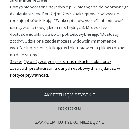
strony internetowej.
Domyślnie włączone są jedynie pliki niezbędne do poprawnego
działania strony. Poniżej możesz zaakceptować wszystkie
OBSŁUGA KLIENTA
rodzaje plików, klikając “Zaakceptuj wszystkie”, lub odmówić
ich używania (z wyjątkiem niezbędnych). Możesz też
dostosować pliki do swoich potrzeb, wybierając “Dostosuj
REGULAMINY
zgody”. Udzieloną zgodę możesz w dowolnym momencie
wycofać lub zmienić, klikając w link “Ustawienia plików cookies”
Pokaż pełną wersję strony
na dole strony.
Szczegóły o używanych przez nas plikach cookie oraz
Shoper.pl
zasadach przetwarzania danych osobowych znajdziesz w
Polityce prywatności.
AKCEPTUJĘ WSZYSTKIE
DOSTOSUJ
ZAAKCEPTUJ TYLKO NIEZBĘDNE