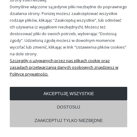
strony internetowej.
Domyślnie włączone są jedynie pliki niezbędne do poprawnego
działania strony. Poniżej możesz zaakceptować wszystkie
OBSŁUGA KLIENTA
rodzaje plików, klikając “Zaakceptuj wszystkie”, lub odmówić
ich używania (z wyjątkiem niezbędnych). Możesz też
dostosować pliki do swoich potrzeb, wybierając “Dostosuj
REGULAMINY
zgody”. Udzieloną zgodę możesz w dowolnym momencie
wycofać lub zmienić, klikając w link “Ustawienia plików cookies”
Pokaż pełną wersję strony
na dole strony.
Szczegóły o używanych przez nas plikach cookie oraz
Shoper.pl
zasadach przetwarzania danych osobowych znajdziesz w
Polityce prywatności.
AKCEPTUJĘ WSZYSTKIE
DOSTOSUJ
ZAAKCEPTUJ TYLKO NIEZBĘDNE