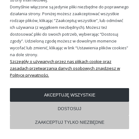
strony internetowej.
Domyślnie włączone są jedynie pliki niezbędne do poprawnego
działania strony. Poniżej możesz zaakceptować wszystkie
OBSŁUGA KLIENTA
rodzaje plików, klikając “Zaakceptuj wszystkie”, lub odmówić
ich używania (z wyjątkiem niezbędnych). Możesz też
dostosować pliki do swoich potrzeb, wybierając “Dostosuj
REGULAMINY
zgody”. Udzieloną zgodę możesz w dowolnym momencie
wycofać lub zmienić, klikając w link “Ustawienia plików cookies”
Pokaż pełną wersję strony
na dole strony.
Szczegóły o używanych przez nas plikach cookie oraz
Shoper.pl
zasadach przetwarzania danych osobowych znajdziesz w
Polityce prywatności.
AKCEPTUJĘ WSZYSTKIE
DOSTOSUJ
ZAAKCEPTUJ TYLKO NIEZBĘDNE