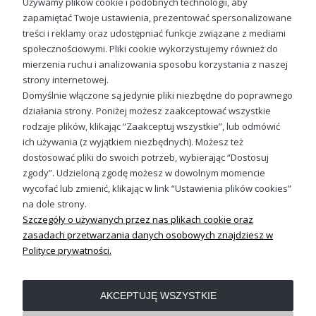
Używamy plików cookie i podobnych technologii, aby
które pomogą Ci w realizacji sportowych pasji i aktywnego
zapamiętać Twoje ustawienia, prezentować spersonalizowane
stylu życia.
Air Jordan bluza dziecięca z kapturem
treści i reklamy oraz udostępniać funkcje związane z mediami
społecznościowymi. Pliki cookie wykorzystujemy również do
79,88 zł
mierzenia ruchu i analizowania sposobu korzystania z naszej
strony internetowej.
Do koszyka
Domyślnie włączone są jedynie pliki niezbędne do poprawnego
działania strony. Poniżej możesz zaakceptować wszystkie
rodzaje plików, klikając “Zaakceptuj wszystkie”, lub odmówić
ich używania (z wyjątkiem niezbędnych). Możesz też
Sprawdź nasze social media
dostosować pliki do swoich potrzeb, wybierając “Dostosuj
zgody”. Udzieloną zgodę możesz w dowolnym momencie
wycofać lub zmienić, klikając w link “Ustawienia plików cookies”
na dole strony.
Szczegóły o używanych przez nas plikach cookie oraz
zasadach przetwarzania danych osobowych znajdziesz w
Polityce prywatności.
OBSŁUGA KLIENTA
AKCEPTUJĘ WSZYSTKIE