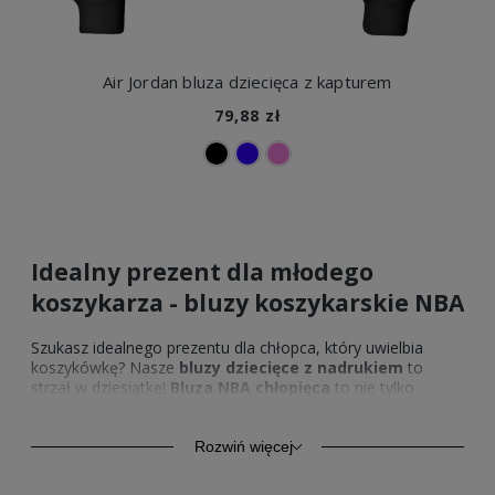
Air Jordan bluza dziecięca z kapturem
79,88 zł
Idealny prezent dla młodego
koszykarza - bluzy koszykarskie NBA
Szukasz idealnego prezentu dla chłopca, który uwielbia
koszykówkę? Nasze
bluzy dziecięce z nadrukiem
to
strzał w dziesiątkę!
Bluza NBA chłopięca
to nie tylko
odzież sportowa, ale również element kolekcjonerski. To
doskonały wybór na prezent na urodziny czy inną specjalną
okazję, który z pewnością wywoła uśmiech na twarzy
Rozwiń więcej
każdego młodego fana koszykówki. Każda
bluza
koszykarska NBA chłopięca
w naszym asortymencie to