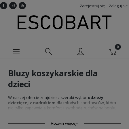
Zarejestruj się
Zaloguj się
Bluzy koszykarskie dla
dzieci
W naszej ofercie znajdziesz szeroki wybór
odzieży
dziecięcej z nadrukiem
dla młodych sportowców, która
nie tylko zapewniają komfort i swobodę ruchów na boisku,
ale także pozwalają wyrazić pasję do ulubionej drużyny i
gracza.
Bluzy koszykarskie chłopięce
to idealny sposób
na pokazanie wsparcia dla NBA, jednocześnie podkreślając
Rozwiń więcej
młodzieńczy styl i dynamizm.