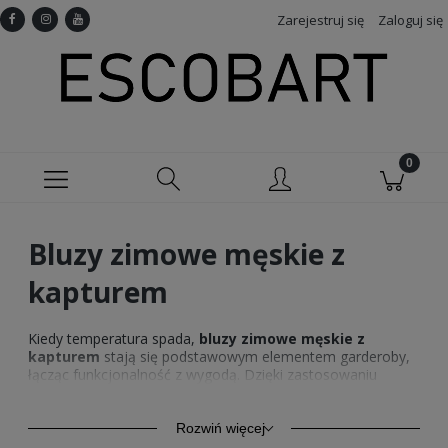
Zarejestruj się
Zaloguj się
Bluzy zimowe męskie z
kapturem
Kiedy temperatura spada,
bluzy zimowe męskie z
kapturem
stają się podstawowym elementem garderoby,
łącząc funkcjonalność z wygodą. Dzięki zastosowaniu
ciepłych i oddychających materiałów, takich jak bawełna z
domieszką poliestru, zapewniają skuteczną ochronę przed
zimnem.
Odzież męska z nadrukiem
wyposażona w
Rozwiń więcej
praktyczne kieszenie pozwala na przechowywanie