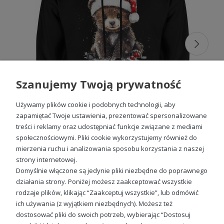
zimowe męskie
to doskonały wybór dla każdego
mężczyzny. Ich uniwersalność sprawia, że są idealnym
upominkiem zarówno dla miłośników sportowego stylu, jak
i tych, którzy cenią klasyczną elegancję w codziennym
wydaniu.
Bluzę z kapturem zimową
można nosić
zarówno w połączeniu ze spodniami dresowymi, jak i
jeansami, co czyni ją wszechstronnym elementem
garderoby.
Bluzy męskie z kapturem
z grubszym
materiałem i ociepleniem sprawdzą się podczas mroźnych
Szanujemy Twoją prywatność
dni, zapewniając ciepło i komfort. Dodatkowo, szeroki
wybór kolorów i wzorów pozwala dopasować produkt do
indywidualnych upodobań.
Używamy plików cookie i podobnych technologii, aby
zapamiętać Twoje ustawienia, prezentować spersonalizowane
treści i reklamy oraz udostępniać funkcje związane z mediami
społecznościowymi. Pliki cookie wykorzystujemy również do
mierzenia ruchu i analizowania sposobu korzystania z naszej
Miś w czapce świętego mikołaja Męska bluza z kapturem
strony internetowej.
99,88 zł
Domyślnie włączone są jedynie pliki niezbędne do poprawnego
działania strony. Poniżej możesz zaakceptować wszystkie
rodzaje plików, klikając “Zaakceptuj wszystkie”, lub odmówić
ich używania (z wyjątkiem niezbędnych). Możesz też
Sprawdź nasze social media
dostosować pliki do swoich potrzeb, wybierając “Dostosuj