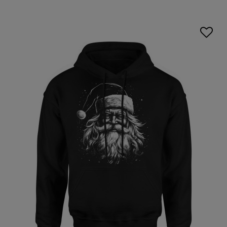
drobiazgów, a solidny kaptur chroni przed wiatrem i
opadami. Niezależnie od tego, czy preferujesz klasyczne
wzory, czy bardziej odważne grafiki,
zimowa bluza męska
doskonale wpisuje się w różne stylizacje. Doskonałym
uzupełnieniem stylizacji będą także
koszulki z nadrukiem
,
które świetnie komponują się z bluzami. To propozycja dla
mężczyzn ceniących połączenie wygody i wyrazistego stylu.