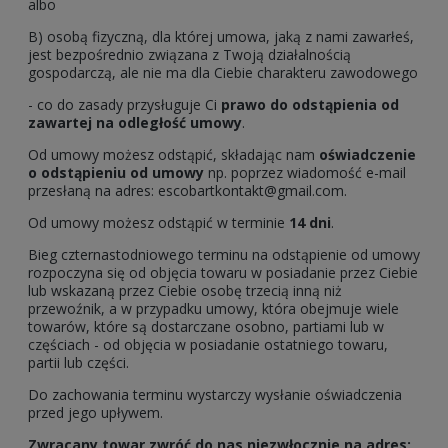
albo
B) osobą fizyczną, dla której umowa, jaką z nami zawarłeś,
jest bezpośrednio związana z Twoją działalnością
gospodarczą, ale nie ma dla Ciebie charakteru zawodowego
- co do zasady przysługuje Ci
prawo do odstąpienia od
zawartej na odległość umowy
.
Od umowy możesz odstąpić, składając nam
oświadczenie
o odstąpieniu od umowy
np. poprzez wiadomość e-mail
przesłaną na adres:
escobartkontakt@gmail.com
.
Od umowy możesz odstąpić w terminie
14 dni
.
Bieg czternastodniowego terminu na odstąpienie od umowy
rozpoczyna się od objęcia towaru w posiadanie przez Ciebie
lub wskazaną przez Ciebie osobę trzecią inną niż
przewoźnik, a w przypadku umowy, która obejmuje wiele
towarów, które są dostarczane osobno, partiami lub w
częściach - od objęcia w posiadanie ostatniego towaru,
partii lub części.
Do zachowania terminu wystarczy wysłanie oświadczenia
przed jego upływem.
Zwracany towar zwróć do nas niezwłocznie na adres: