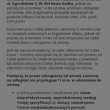
ul. Ogrodników 2, 95-054 Nowa Gadka
, jednak nie
później niż w terminie 14 dni od dnia, w którym odstąpiłeś
od umowy. (Nie przyjmujemy przesyłek wysyłanych do
punktów odbioru Paczkomat, Automat Orlen, DHL point,
DPD point)
Dokonane przez Ciebie płatności zwrócimy Ci niezwłocznie
na zasadach wskazanych w Regulaminie sklepu, jednak nie
później niż w terminie 14 dni od dnia otrzymania od Ciebie
oświadczenia o odstąpieniu od umowy.
Jeśli nie zaproponowaliśmy, że sami odbierzemy od Ciebie
towar – możemy wstrzymać się ze zwrotem otrzymanej od
Ciebie płatności do chwili otrzymania towaru z powrotem
lub dostarczenia przez Ciebie dowodu jego odesłania - w
zależności od tego, które zdarzenie nastąpi wcześniej.
Pamiętaj, że prawo odstąpienia od umowy zawartej
na odległość nie przysługuje Ci m.in. w odniesieniu do
umowy:
w której przedmiotem świadczenia jest
towar
nieprefabrykowany, wyprodukowany według
Twojej specyfikacji
lub
służący zaspokojeniu
Twoich zindywidualizowanych potrzeb
;