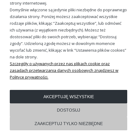
strony internetowej.
- szczegóły w tym zakresie znajdziesz w naszym
Domyślnie włączone są jedynie pliki niezbędne do poprawnego
Regulaminie sklepu.
działania strony. Poniżej możesz zaakceptować wszystkie
rodzaje plików, klikając “Zaakceptuj wszystkie”, lub odmówić
ich używania (z wyjątkiem niezbędnych). Możesz też
Sprawdź nasze social media
dostosować pliki do swoich potrzeb, wybierając “Dostosuj
zgody”. Udzieloną zgodę możesz w dowolnym momencie
wycofać lub zmienić, klikając w link “Ustawienia plików cookies”
na dole strony.
Szczegóły o używanych przez nas plikach cookie oraz
zasadach przetwarzania danych osobowych znajdziesz w
Polityce prywatności.
OBSŁUGA KLIENTA
AKCEPTUJĘ WSZYSTKIE
REGULAMINY
DOSTOSUJ
ZAAKCEPTUJ TYLKO NIEZBĘDNE
Pokaż pełną wersję strony
Shoper.pl