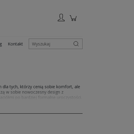
Zarejestruj się
Zaloguj się
g
Kontakt
Wyszukaj
dla tych, którzy cenią sobie komfort, ale
zą w sobie nowoczesny design z
ciółmi po bardziej formalne uroczystości.
iebie w każdym momencie. Sprawdź również