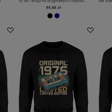
m
50 lat i wciąż na oryginalnych częściach bluza męska z nadrukiem
89,88 zł