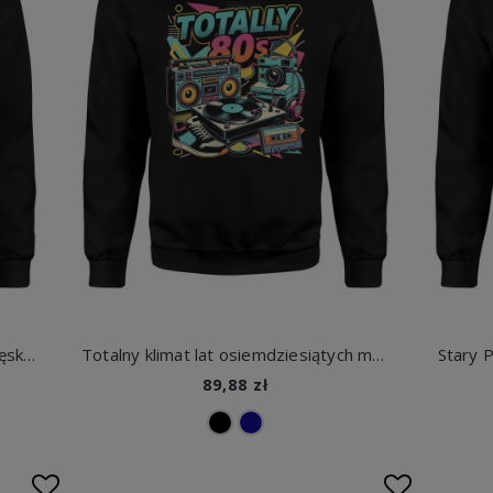
50 urodziny lat bycia żajebistym Męska bluza
Totalny klimat lat osiemdziesiątych muzyka styl retro lata 80 Męska bluza
Stary P
89,88 zł