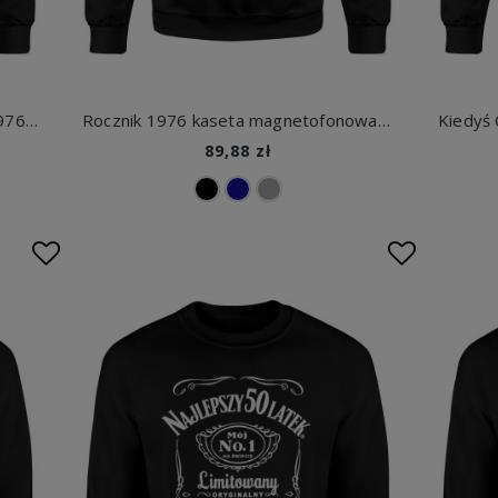
Pięćdziesięcioletni klasyk rocznik 1976 legenda styl retro motoryzacja Męska bluza
Rocznik 1976 kaseta magnetofonowa retro muzyka limitowany styl Męska bluza
89,88 zł