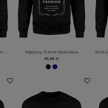
Motocykl custom Pięćdziesięciolatek – oryginalne części od 1976 Męska bluza
Najlepszy 50 latek Męska bluza
89,88 zł