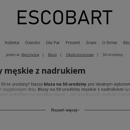
Kobieta
Dziecko
Dla Par
Prezent
Znani
O firmie
Blo
Jesteś w:
Mężczyzna
Bluzy
Okolicznosciowe
50 Urodziny
ny męskie z nadrukiem
 50-te urodziny? Nasza
bluza na 50 urodziny
jest idealnym wyborem 
ym wyjątkowym dniu.
Bluzy na 50 urodziny męskie z nadrukiem
łąc
lnym dodatkiem na wszelkie okazje – od casualowych spotkań z przyja
r odzieży, która podkreśli Twoją indywidualność i doda pewności s
onale uzupełnią Twój codzienny look.
Rozwiń więcej