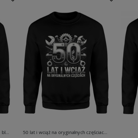
1976 Limited Edition Kwiaty Męska bluza
50 lat i wciąż na oryginalnych częściach mechanika humor narzędzia jubileusz Męska bluza