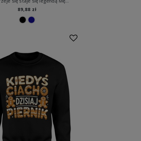
Nie starzeje się staje się legendą Męska bluza
89,88 zł