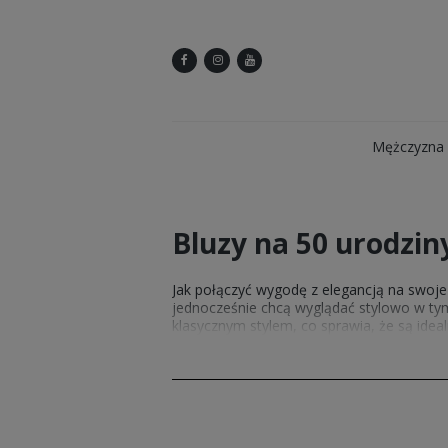
Mężczyzna
Bluzy na 50 urodzi
Jak połączyć wygodę z elegancją na swoje
jednocześnie chcą wyglądać stylowo w t
klasycznym stylem, co sprawia, że są idea
W naszym sklepie znajdziesz szeroki wybó
nasze
koszulki z nadrukiem
, które dosk