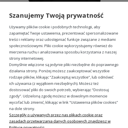
która przetrwa wiele prań i intensywne użytkowanie.
Szanujemy Twoją prywatność
Bluzy na każdą okazję
Nie tylko na urodziny – nasze
bluzy na 30 urodziny
Używamy plików cookie i podobnych technologii, aby
damskie
doskonale sprawdzą się również na inne okazje.
zapamiętać Twoje ustawienia, prezentować spersonalizowane
Dzięki uniwersalnemu designowi i wygodzie, możesz je
treści i reklamy oraz udostępniać funkcje związane z mediami
nosić zarówno na co dzień, jak i na specjalne wyjścia.
społecznościowymi. Pliki cookie wykorzystujemy również do
Odkryj wszechstronność naszych produktów i ciesz się
mierzenia ruchu i analizowania sposobu korzystania z naszej
komfortem każdego dnia. Nasza
bluza na 30 urodziny
to
Bluza 1996 damska
idealny wybór na spotkania z przyjaciółmi, rodzinne
strony internetowej.
99,88 zł
uroczystości, a także casualowe dni w pracy. Uniwersalność
Domyślnie włączone są jedynie pliki niezbędne do poprawnego
naszych
bluz na 30 urodziny damskich
sprawia, że są
działania strony. Poniżej możesz zaakceptować wszystkie
one doskonałym uzupełnieniem każdej garderoby, pasując
rodzaje plików, klikając “Zaakceptuj wszystkie”, lub odmówić
zarówno do jeansów, jak i eleganckich spódnic. Niezależnie
od okazji, nasze bluzy zapewnią Ci modny wygląd i wygodę
ich używania (z wyjątkiem niezbędnych). Możesz też
Sprawdź nasze social media
przez cały dzień.
dostosować pliki do swoich potrzeb, wybierając “Dostosuj
zgody”. Udzieloną zgodę możesz w dowolnym momencie
Świetny pomysł na prezent na 30
wycofać lub zmienić, klikając w link “Ustawienia plików cookies”
urodziny
na dole strony.
Szczegóły o używanych przez nas plikach cookie oraz
Szukasz idealnego prezentu na 30 urodziny dla bliskiej
zasadach przetwarzania danych osobowych znajdziesz w
osoby? Nasze
bluzy na 30 urodziny damskie
są strzałem
Polityce prywatności.