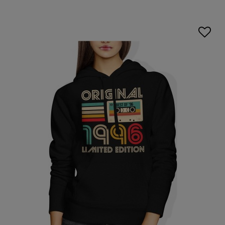
Warto także zapoznać się z naszymi
koszulkami z
nadrukiem
, które idealnie komponują się z bluzami.
Przekroczenie tej magicznej granicy to idealna okazja, aby
zainwestować w odświeżenie swojej garderoby, wybierając
coś, co podkreśli Twoją dojrzałość i elegancję.