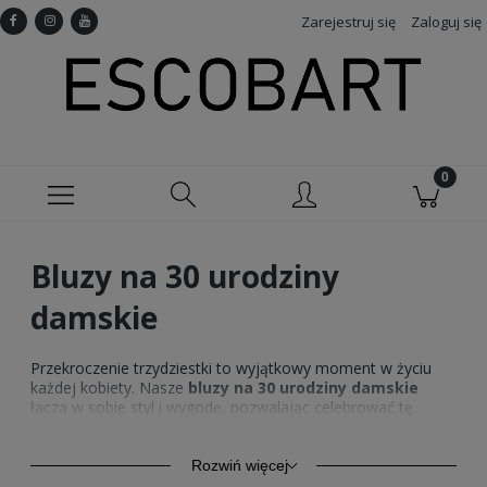
Zarejestruj się
Zaloguj się
Bluzy na 30 urodziny
damskie
Przekroczenie trzydziestki to wyjątkowy moment w życiu
każdej kobiety. Nasze
bluzy na 30 urodziny damskie
łączą w sobie styl i wygodę, pozwalając celebrować tę
okazję w wielkim stylu. Od klasycznych krojów po
nowoczesne wzory, każdy znajdzie coś dla siebie. Nasze
bluzy na 30 urodziny damskie
są doskonałym wyborem
Rozwiń więcej
na niezapomniane urodziny, a także na codzienne wyjścia.