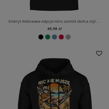
Emeryt limitowana edycja retro zachód słońca styl vintage klasyczny chill vibe Męska koszulka
49,98 zł