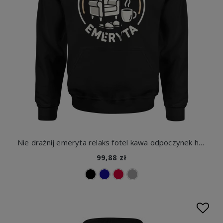
Nie drażnij emeryta relaks fotel kawa odpoczynek humor styl retro chill domowy klimat Męska bluza z kapturem
99,88 zł