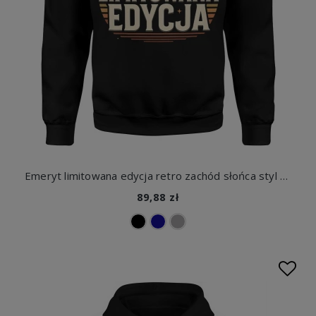
Emeryt limitowana edycja retro zachód słońca styl vintage klasyczny chill vibe Męska bluza
89,88 zł