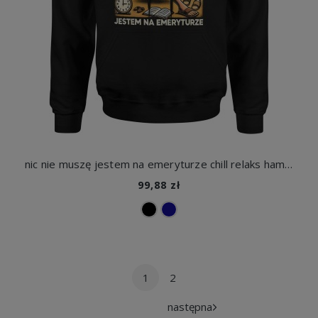
nic nie muszę jestem na emeryturze chill relaks hamak Męska bluza z kapturem
99,88 zł
1
2
następna