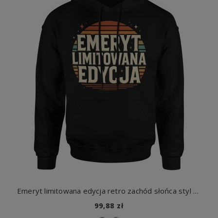
Emeryt limitowana edycja retro zachód słońca styl vintage klasyczny chill vibe Męska bluza z kapturem
99,88 zł