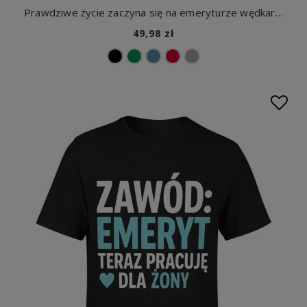
Prawdziwe życie zaczyna się na emeryturze wędkarz odpoczynek jezioro relaks hobby ryby Męska koszulka
49,98 zł