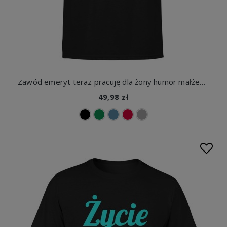
Zawód emeryt teraz pracuję dla żony humor małżeństwo dystans Męska koszulka
49,98 zł