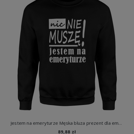
Jestem na emeryturze Męska bluza prezent dla emeryta seniora
89,88 zł