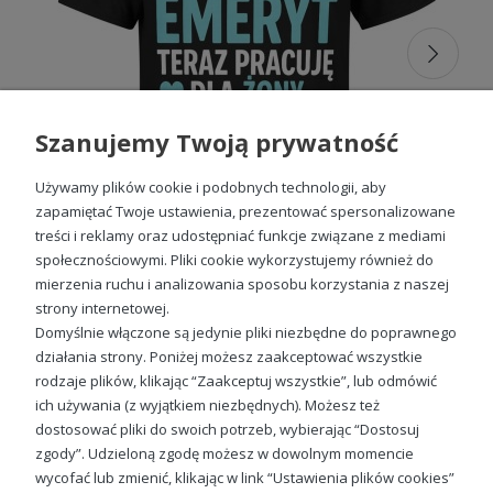
mężczyzny
Projektując naszą odzież, przykładamy szczególną uwagę
do tego, by każda nosząca ją osoba mogła cieszyć się
wyjątkowym komfortem. Koszulki i bluzy szyjemy z trwałej,
doskonałej klasy bawełny o podwyższonej gramaturze,
która długo pozostaje odporna na przetarcia, mechacenie
Szanujemy Twoją prywatność
się lub inne uszkodzenia mechaniczne i wygląda świetnie
nawet po wielu praniach. Nadruki wykonujemy uznaną
Używamy plików cookie i podobnych technologii, aby
metodą sitodruku, gwarantującą wyrazistość barw i
trwałość nanoszonej na odzież grafiki. Gruby materiał jest
zapamiętać Twoje ustawienia, prezentować spersonalizowane
miękki i przyjemny w dotyku, a przy tym zapewnia ciepło
treści i reklamy oraz udostępniać funkcje związane z mediami
także w porze chłodniejszych miesięcy.
społecznościowymi. Pliki cookie wykorzystujemy również do
mierzenia ruchu i analizowania sposobu korzystania z naszej
Zawód emeryt teraz pracuję dla żony humor małżeństwo dystans Męska koszulka
Prezenty dla emeryta
strony internetowej.
49,98 zł
Domyślnie włączone są jedynie pliki niezbędne do poprawnego
Szukasz
prezentu dla emeryta
? Nasze koszulki i bluzy z
działania strony. Poniżej możesz zaakceptować wszystkie
nadrukiem to doskonały wybór! Wyjątkowe, wzory
przypomną o pięknych chwilach i z pewnością wywołają
rodzaje plików, klikając “Zaakceptuj wszystkie”, lub odmówić
uśmiech na twarzy obdarowanego. Niezależnie od okazji,
ich używania (z wyjątkiem niezbędnych). Możesz też
nasza
odzież męska z nadrukiem
jest idealna na co
Sprawdź nasze social media
dostosować pliki do swoich potrzeb, wybierając “Dostosuj
dzień, jak i na specjalne okazje. Dzięki szerokiemu
zgody”. Udzieloną zgodę możesz w dowolnym momencie
asortymentowi, każdy znajdzie coś dla siebie, co sprawi, że
wycofać lub zmienić, klikając w link “Ustawienia plików cookies”
prezent dla emeryta
będzie niezapomniany. Idealne na co