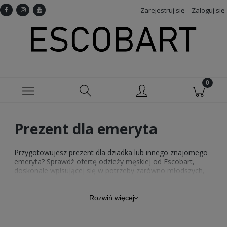
Zarejestruj się
Zaloguj się
Prezent dla emeryta
Przygotowujesz prezent dla dziadka lub innego znajomego
emeryta? Sprawdź ofertę odzieży męskiej od Escobart,
doskonale wpisującej się w potrzeby zarówno młodszych,
jak i starszych osób. Fasony naszych ubrań wyróżniają się
uniwersalnością i zapewniają komfort noszenia, dzięki
czemu sprostają wymaganiom nawet najbardziej
Rozwiń więcej
wymagających. Sprawdź, jakie propozycje przygotowaliśmy
na prezent dla emeryta!