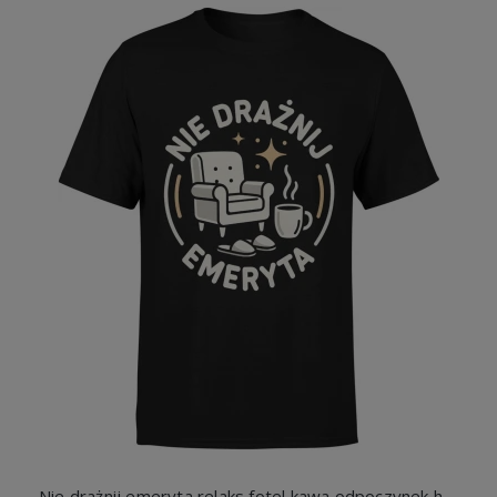
Nie drażnij emeryta relaks fotel kawa odpoczynek humor styl retro chill domowy klimat Męska koszulka