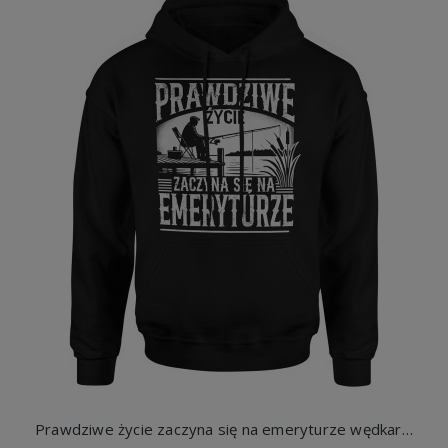
Prawdziwe życie zaczyna się na emeryturze wędkarz odpoczynek jezioro relaks hobby ryby Męska bluza z kapturem