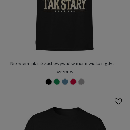
Nie wiem jak się zachowywać w moim wieku nigdy wcześniej nie byłem tak stary Męska koszulka
49,98 zł