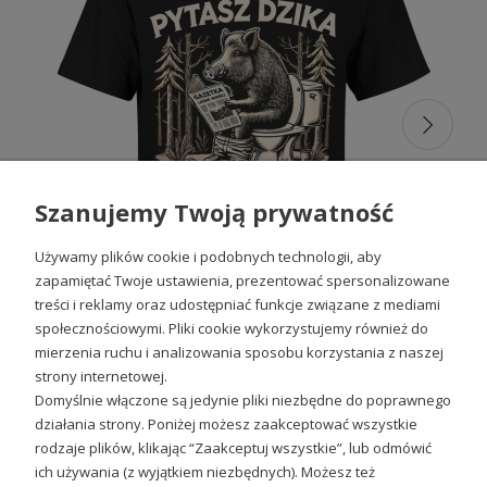
Śmieszny prezent na 40 urodziny dla
mężczyzny
sprawdzi się szczególnie wtedy, gdy jubilat ma
dystans do siebie i lubi żartować ze swojego wieku.
Zabawny nadruk może nawiązywać do rozpoczęcia nowej
dekady, doświadczenia życiowego albo popularnych
stereotypów związanych z czterdziestką.
Warto zobaczyć
śmieszne koszulki męskie
oraz
propozycje na
śmieszny prezent dla faceta
. Najlepiej
wybrać żart, który będzie zrozumiały dla solenizanta i nie
postawi go w niezręcznej sytuacji podczas przyjęcia.
Szanujemy Twoją prywatność
Praktyczny prezent na 40 urodziny
Używamy plików cookie i podobnych technologii, aby
dla mężczyzny
zapamiętać Twoje ustawienia, prezentować spersonalizowane
treści i reklamy oraz udostępniać funkcje związane z mediami
Praktyczny prezent na 40 urodziny dla mężczyzny
nie
społecznościowymi. Pliki cookie wykorzystujemy również do
musi być nudny. Koszulka lub bluza może łączyć codzienną
mierzenia ruchu i analizowania sposobu korzystania z naszej
funkcjonalność z nadrukiem, który podkreśla styl i
Koszulka Pytasz dzika czy sra w lesie męska z nadrukiem
zainteresowania właściciela. Taki podarunek można
strony internetowej.
49,98 zł
wykorzystać podczas spaceru, spotkania ze znajomymi,
Domyślnie włączone są jedynie pliki niezbędne do poprawnego
wyjazdu czy odpoczynku w domu.
działania strony. Poniżej możesz zaakceptować wszystkie
rodzaje plików, klikając “Zaakceptuj wszystkie”, lub odmówić
Jeżeli szukasz ciepłego ubrania na prezent, sprawdź
bluzy
męskie z nadrukiem
. Przed zamówieniem warto poznać
ich używania (z wyjątkiem niezbędnych). Możesz też