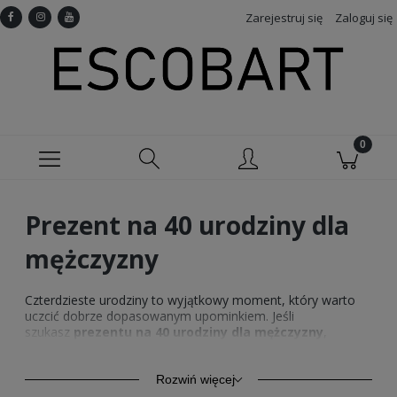
Zarejestruj się
Zaloguj się
Prezent na 40 urodziny dla
mężczyzny
Czterdzieste urodziny to wyjątkowy moment, który warto
uczcić dobrze dopasowanym upominkiem. Jeśli
szukasz
prezentu na 40 urodziny dla mężczyzny
,
postaw na coś, co nawiązuje do jego charakteru,
zainteresowań i poczucia humoru. Koszulka lub bluza z
odpowiednim nadrukiem może być jednocześnie oryginalna,
Rozwiń więcej
praktyczna i osobista. Taki podarunek sprawdzi się dla