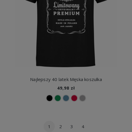
Najlepszy 40 latek Męska koszulka
49,98 zł
1
2
3
4