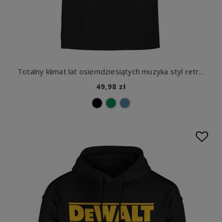
Totalny klimat lat osiemdziesiątych muzyka styl retro lata 80 Męska koszulka
49,98 zł