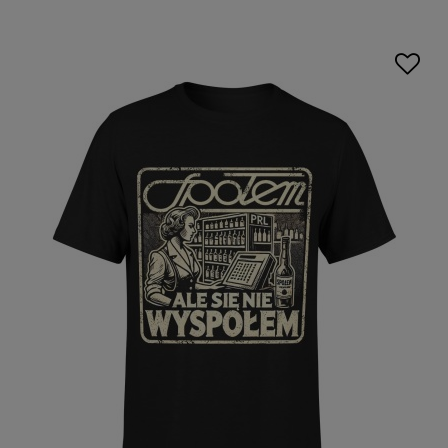
partnera, męża, brata, przyjaciela, kolegi albo innego
bliskiego faceta obchodzącego czterdziestkę.
W kolekcji Escobart znajdziesz projekty humorystyczne,
nowoczesne i bardziej stonowane. Dzięki temu łatwiej
wybrać
trafiony prezent dla 40-latka
, który nie będzie
przypadkowym gadżetem, lecz przydatnym elementem
garderoby i pamiątką ważnego wydarzenia.