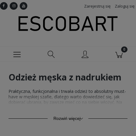
Zarejestruj się
Zaloguj się
Odzież męska z nadrukiem
Praktyczna, funkcjonalna i trwała odzież to absolutny must-
have w męskiej szafie, dlatego warto dowiedzieć się, jak
dobierać ubrania, by zawsze mieć co na siebie włożyć. Na
szczęście nie musisz szukać daleko — idealną
odzież
męską
znajdziesz w ofercie sklepu Escobart! Odkryj szeroki
wybór bluz, kurtek, koszulek oraz spodenek męskich z
Rozwiń więcej
nadrukiem, które łączą klasyczny styl z nowoczesnymi
motywami, abyś mógł wyrazić swoją indywidualność.
Niezależnie od tego, czy preferujesz subtelne wzory czy