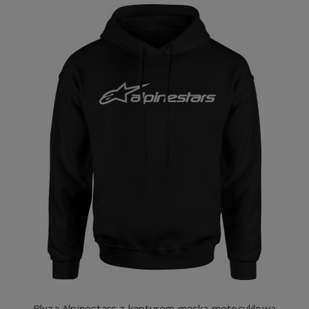
Bluza Alpinestars z kapturem męska motocyklowa