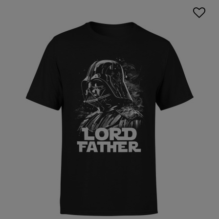
odważne, ekspresyjne grafiki, nasza kolekcja ma coś dla
każdego. Nasza odzież to nie tylko gwarancja stylu, ale i
wygody. Zostały wykonane z wysokiej jakości materiałów,
dzięki czemu zapewniają przewiewność i wytrzymałość,
stąd też są idealne na każdą okazję.
Postaw na jakość i design, który podkreśli Twój
indywidualny styl. Wybieraj spośród szerokiej gamy
nadruków, które odzwierciedlają Twoje zainteresowania,
pasje lub po prostu humor. Z nami zawsze będziesz na
czasie z najnowszymi trendami i nie będziesz musiał iść na
kompromis między wygodą a stylem. Sprawdź, co dla Ciebie
przygotowaliśmy i postaw na efektowne oraz komfortowe
fasony, które sprawią, że w każdej sytuacji będziesz czuć się
pewnie i modnie.