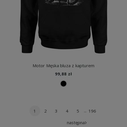
Motor Męska bluza z kapturem
99,88 zł
1
2
3
4
5
196
...
następna