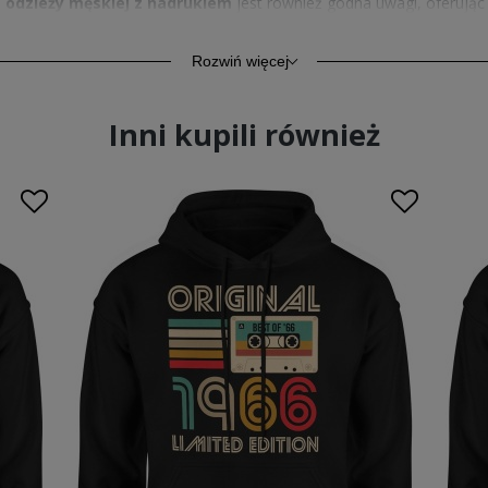
a
odzieży męskiej z nadrukiem
jest również godna uwagi, oferując
rwałość
Rozwiń więcej
i. Wykonane z najlepszych materiałów, gwarantują ciepło i komfort p
Inni kupili również
elementem garderoby. Wybierz jakość, na którą zasługujesz, i cies
ch, z łatwością dopasujesz je do swojego stylu. Te
bluzy męskie z
sobie wygodę i wysoką jakość.
kie z kapturem – idealny prezent
iny dla mężczyzny
?
Bluzy na 60 urodziny męskie z kapturem
to 
przypadną do gustu. Nasze
bluzy na 60 urodziny męskie z kaptu
cią znajdziesz coś idealnego dla swojego bliskiego. Sprawdź nasze p
tylów i kolorów
ów i kolorów, które zadowolą nawet najbardziej wymagających. Od k
dkryj naszą kolekcję i znajdź swoją idealną
60 bluzę
. Każdy model zos
az trwałość materiałów. W połączeniu z modnymi koszulkami z nadru