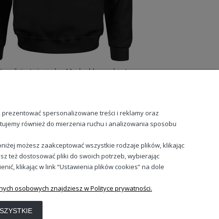
ilata. Wybierz spośród różnych stylów i
em
są idealne na każdą okazję, sprawdzą
Stary Piernik to też ciacho Męska bluza z kapturem
99,88 zł
99
, prezentować spersonalizowane treści i reklamy oraz
stujemy również do mierzenia ruchu i analizowania sposobu
niżej możesz zaakceptować wszystkie rodzaje plików, klikając
sz też dostosować pliki do swoich potrzeb, wybierając
Sprawdź nasze social media
ć, klikając w link “Ustawienia plików cookies” na dole
nych osobowych znajdziesz w Polityce prywatności.
SZYSTKIE