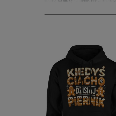
idealną
60 bluzę
dla siebie. Nasza kolekcj
mężczyzn.
Bluzy 60 tka – wygoda i t
Bluzy 60 tka
to synonim wygody i trwałośc
dni, nasze
bluzy 60
będą Twoim ulubionym 
lat. Dostępne w różnych kolorach i fasona
na prezent dla bliskiej osoby, która ceni 
Bluzy na 60 urodziny męs
Szukasz idealnego
prezentu na 60 urodz
niezwykle wygodne – każdemu jubilatowi 
wzorów i kolorów, co sprawia, że z łatwoś
wyjątkowym upominkiem.
Bluzy 60 – różnorodność s
Nasze
bluzy 60
oferują różnorodność styl
wzory – u nas znajdziesz coś dla siebie. O
zapewnić maksymalny komfort noszenia or
odpowiedni na każdą okazję.