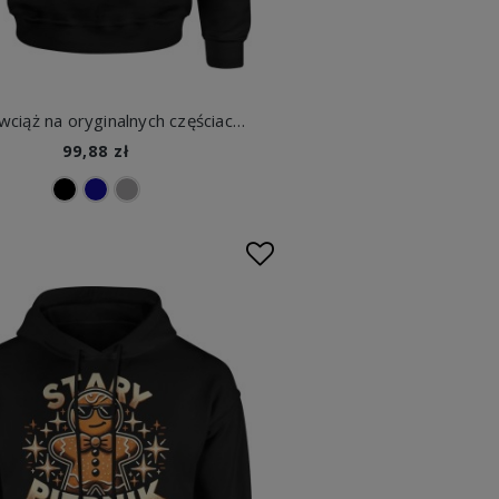
60 lat i wciąż na oryginalnych częściach narzędzia męska bluza z kapturem
99,88 zł