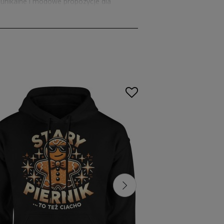
 unikalne i modowe propozycje dla
rzez cały dzień. Idealne na chłodniejsze
z się niezrównanym komfortem przez wiele
 kapturem
to również doskonały pomysł
strzał w dziesiątkę. Praktyczne, stylowe i
rem
dostępne są w szerokim wyborze
ropozycje i zaskocz bliską osobę
lasycznych odcieni po bardziej odważne
tał starannie zaprojektowany, aby
kiem, stworzysz zestaw, który będzie