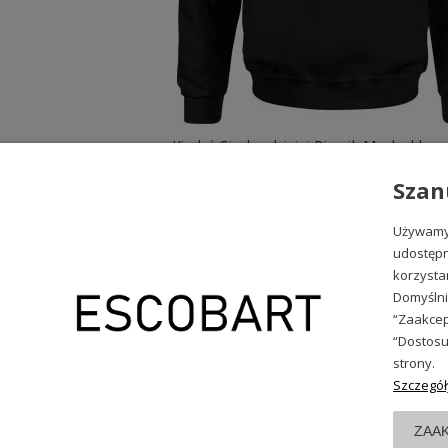
Bluzy na 60 urodziny męs
Bluzy na 60 urodziny męskie z kaptur
ciesz się wyjątkowym designem oraz najw
się zarówno na co dzień, jak i podczas sp
99,88 zł
Szan
Używamy 
udostępn
korzysta
OBSŁUGA KLIENTA
Domyślni
Wysyłka i dostawa
“Zaakcep
Formy płatności
“Dostosu
Wymiany zamówień
strony.
Szczegół
Kontakt i dane firmy
ZAA