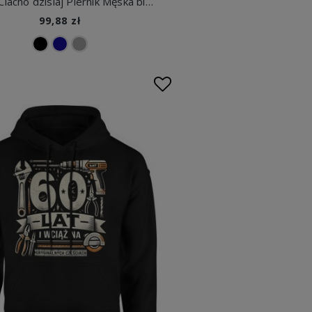
Kiedyś Ciacho dzisiaj Piernik Męska bluza z kapturem
99,88 zł