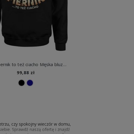
Stary Piernik to też ciacho Męska bluza z kapturem
99,88 zł
etrzu, czy spokojny wieczór w domu,
siebie. Sprawdź naszą ofertę i znajdź