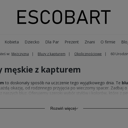
Kobieta
Dziecko
Dla Par
Prezent
Znani
O firmie
Blo
steś w:
Mężczyzna
Bluzy z kapturem
Okolicznościowe
60 Urodzi
ny męskie z kapturem
em
to doskonały sposób na uczczenie tego wyjątkowego dnia. Te
bl
każdą okazję, od rodzinnego przyjęcia po wieczorny spacer. Zadbaj o 
 naszych bluz. Oferujemy szeroki wybór stylów i kolorów, które z 
pozycje, takie jak
koszulki z nadrukiem
, które mogą stanowić dosk
Rozwiń więcej