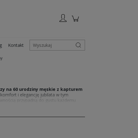
Zarejestruj się
Zaloguj się
g
Kontakt
Wyszukaj
ny
uzy na 60 urodziny męskie z kapturem
komfort i elegancję jubilata w tym
pewnością przypadną do gustu każdemu
onałe uzupełnienie prezentu na 60.