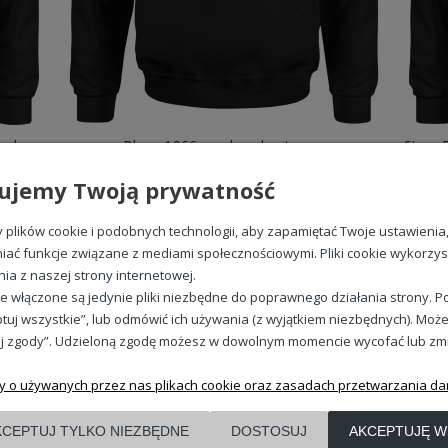
kie z kapturem – wyjątkowe wzory
em
dostępne są w wyjątkowych wzorach, które podkreślą charakter jub
yższą jakością wykonania.
Bluzy na 60 urodziny męskie z kaptur
ecjalnych wydarzeń.
Kiedyś Ciacho dzisiaj Piernik Męska bluza z kapturem
Bluza 1966 męska z kapturem
99,88 zł
ujemy Twoją prywatność
plików cookie i podobnych technologii, aby zapamiętać Twoje ustawienia
iać funkcje związane z mediami społecznościowymi. Pliki cookie wykorzy
nia z naszej strony internetowej.
REGULAMINY
e włączone są jedynie pliki niezbędne do poprawnego działania strony. Po
Regulamin
tuj wszystkie”, lub odmówić ich używania (z wyjątkiem niezbędnych). Może
Polityka prywatności
j zgody”. Udzieloną zgodę możesz w dowolnym momencie wycofać lub zmieni
Zwroty i reklamacje
y o używanych przez nas plikach cookie oraz zasadach przetwarzania da
KCEPTUJ TYLKO NIEZBĘDNE
DOSTOSUJ
AKCEPTUJĘ W