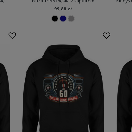
Nie starzeje się staje się legendą Męska bluza z kapturem
Bluza 1966 męska z kapturem
99,88 zł