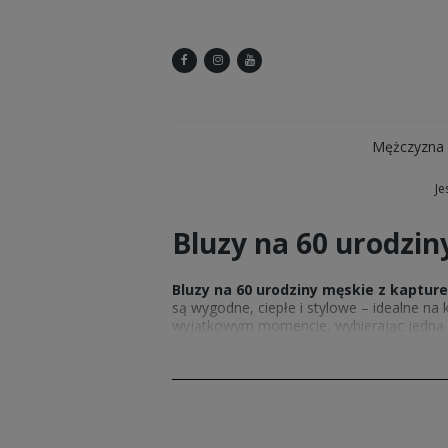
Mężczyzna
Je
Bluzy na 60 urodzi
Bluzy na 60 urodziny męskie z kaptur
są wygodne, ciepłe i stylowe – idealne na 
wyjątkowym momencie, wybierając jedną z
mężczyźnie. Sprawdź także nasze inne pro
urodziny.