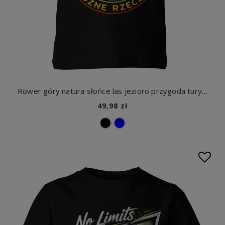
Rower góry natura słońce las jezioro przygoda turystyka outdoor pasja jazda krajobraz Dziecięca koszulka
49,98 zł