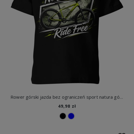
Rower górski jazda bez ograniczeń sport natura góry aktywność fizyczna wolność ride free Dziecięca koszulka
49,98 zł