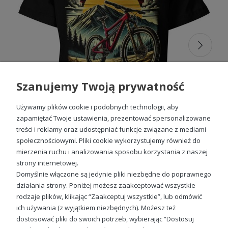
rowerowe dla dzieci
są odporne na ścieranie i zapewniają
optymalną ochronę podczas jazdy. Dzięki nim Twoje
dziecko będzie czuło się pewnie i komfortowo nawet
podczas najbardziej intensywnych treningów. Solidne szwy
oraz trwałe materiały gwarantują, że
koszulki kolarskie
dla dzieci
będą służyły przez wiele sezonów bez utraty
jakości.
Indywidualny styl dla każdego
Szanujemy Twoją prywatność
malucha - koszulki kolarskie dla
Używamy plików cookie i podobnych technologii, aby
dzieci
zapamiętać Twoje ustawienia, prezentować spersonalizowane
treści i reklamy oraz udostępniać funkcje związane z mediami
Daj swojemu dziecku możliwość wyrażenia siebie poprzez
nasze
koszulki z nadrukiem
. W naszej kolekcji znajdziesz
społecznościowymi. Pliki cookie wykorzystujemy również do
nie
koszulki rowerowe dziecięce
, ale także wiele innych
mierzenia ruchu i analizowania sposobu korzystania z naszej
Rower w górskim pejzazu Dziecięca koszulka
motywów, które z pewnością zainteresują Twojego
strony internetowej.
malucha. Pozwól mu wyrazić swoje pasje i zainteresowania
49,98 zł
Domyślnie włączone są jedynie pliki niezbędne do poprawnego
poprzez ubrania z oryginalnymi wzorami, które będą
działania strony. Poniżej możesz zaakceptować wszystkie
odzwierciedlać jego osobowość. Dzięki szerokiej gamie
wzorów, każde dziecko znajdzie coś idealnego dla siebie, co
rodzaje plików, klikając “Zaakceptuj wszystkie”, lub odmówić
pozwoli mu wyrazić swoją kreatywność i indywidualność.
ich używania (z wyjątkiem niezbędnych). Możesz też
Sprawdź nasze social media
dostosować pliki do swoich potrzeb, wybierając “Dostosuj
Radość z ruchu i aktywności –