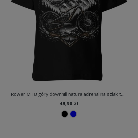
Rower MTB góry downhill natura adrenalina szlak terenowy pasja jazda ekstremalna Dziecięca koszulka
49,98 zł