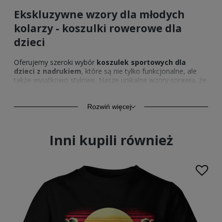
Ekskluzywne wzory dla młodych
kolarzy - koszulki rowerowe dla
dzieci
Oferujemy szeroki wybór
koszulek sportowych dla
dzieci z nadrukiem
, które są nie tylko funkcjonalne, ale
także wyjątkowo stylowe. Nasze unikalne wzory sprawią, że
Twoje dziecko wyróżni się na szlaku rowerowym, a także
poczuje się pewnie i zmotywowane do pokonywania
kolejnych kilometrów. Wybierz spośród różnorodnych
Rozwiń więcej
motywów i kolorów, aby dopasować
koszulkę na rower
dla dzieci
do osobowości i upodobań Twojego malucha.
Inni kupili również
Wytrzymałe i praktyczne
koszulki koszulki na rower dla
dzieci
Dla aktywnych i wymagających młodych kolarzy
proponujemy
koszulki kolarskie dla dzieci
, które cechuje
nie tylko estetyczny wygląd, ale także wyjątkowa trwałość.
Wykonane z wysokiej jakości materiałów, nasze
koszulki