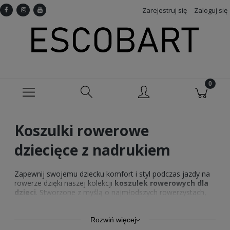
Zarejestruj się
Zaloguj się
Koszulki rowerowe
dziecięce z nadrukiem
Zapewnij swojemu dziecku komfort i styl podczas jazdy na
rowerze dzięki naszej kolekcji
koszulek rowerowych dla
dzieci
. Stworzone z myślą o najmłodszych rowerzystach,
nasze koszulki nie tylko wyglądają świetnie, ale także
zapewniają doskonałą wentylację i swobodę ruchów, dzięki
czemu Twoje dziecko będzie mogło cieszyć się każdą
Rozwiń więcej
przejażdżką. Odpowiednio dopasowane
koszulki