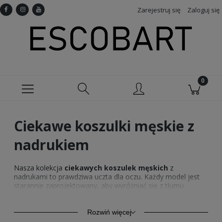
Zarejestruj się
Zaloguj się
Ciekawe koszulki męskie z
nadrukiem
Nasza kolekcja
ciekawych koszulek męskich
z
nadrukami to prawdziwa uczta dla oczu. Każdy model jest
starannie zaprojektowany, aby wyróżniać się z tłumu.
Oferujemy szeroką gamę tematów – od abstrakcyjnych
wzorów po zabawne napisy, każdy znajdzie coś dla siebie.
Znajdź idealne
ciekawe koszulki męskie z nadrukiem
,
Rozwiń więcej
które odzwierciedlą Twój styl i osobowość. Te
koszulki z