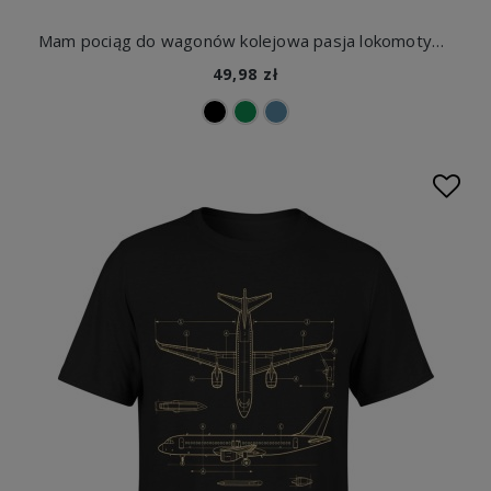
Mam pociąg do wagonów kolejowa pasja lokomotywy tory dla kolejrza maszynisty Męska koszulka
49,98 zł