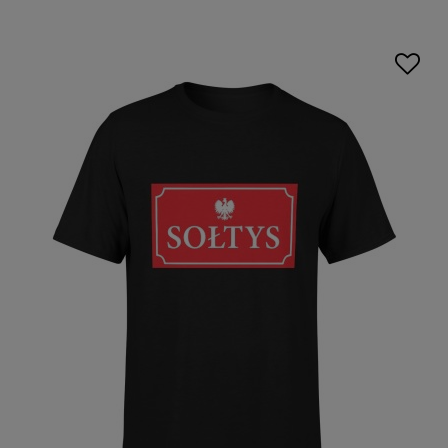
nadrukiem
są doskonałe na każdą okazję, od codziennego
noszenia po specjalne wydarzenia, dodając charakteru
Twojemu wyglądowi.