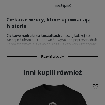
następna
Ciekawe wzory, które opowiadają
historie
Ciekawe nadruki na koszulkach
z naszej kolekcji to
więcej niż ubrania – to opowieści wyrażone poprzez nadruki.
Każda z naszych
ciekawych koszulek
to wynik kreatywnej
ekspresji naszych designerów, którzy łączą sztukę z modą,
by stworzyć coś naprawdę unikatowego. Odkryj naszą
ofertę
odzieży męskiej z nadrukiem
i pozwól sobie na
Rozwiń więcej
odrobinę ekstrawagancji. Te koszulki są idealne dla tych,
którzy pragną ubierać się świadomie i z pasją do detali,
będąc jednocześnie ambasadorami unikalnego stylu.
Inni kupili również
Eksperymentuj z modą - koszulki
męskie z nadrukiem
Szukasz czegoś więcej niż standardowej koszulki? Nasze
ciekawe t-shirty męskie
to idealne rozwiązanie dla tych,
którzy chcą pokazać swój niepowtarzalny styl. Oferujemy