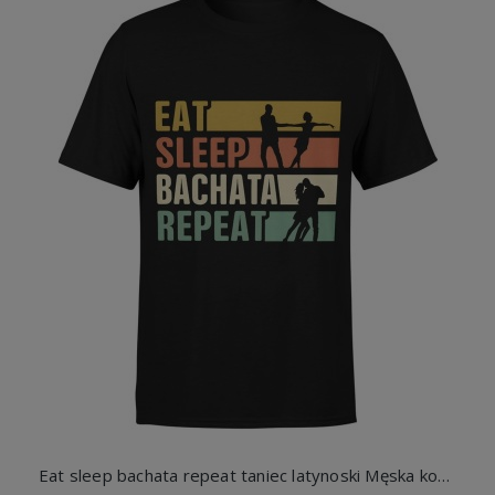
Eat sleep bachata repeat taniec latynoski Męska koszulka