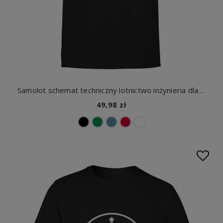
Samolot schemat techniczny lotnictwo inżynieria dla pilota fana lotnictwa Męska koszulka
49,98 zł