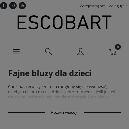
Zarejestruj się
Zaloguj się
Fajne bluzy dla dzieci
Choć na pierwszy rzut oka mogłoby się nie wydawać,
estetyka ubioru ma dla dzieci spore znaczenie. Jeśli jesteś
rodzicem, być może niejednokrotnie miałeś już okazję
zauważyć, że nawet młodsze maluchy mają ściśle określone
preferencje co do kolorów ubranek czy znajdujących się na
nich wzorów. Jest to tyle ważne, że w niektórych
Rozwiń więcej
przypadkach może znacząco utrudniać dobór dziecięcej
garderoby. Jak poradzić sobie z kaprysami i uniknąć złych
humorków podczas codziennego ubierania? Zaopatrz