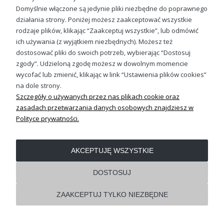
79,88 zł
chłopców – wyraź swój styl!
Domyślnie włączone są jedynie pliki niezbędne do poprawnego
działania strony. Poniżej możesz zaakceptować wszystkie
W dziale
modne bluzy dziecięce
znajdziesz niezwykłe
rodzaje plików, klikając “Zaakceptuj wszystkie”, lub odmówić
kreacje, które pozwolą Ci wyrazić swój indywidualny styl.
ich używania (z wyjątkiem niezbędnych). Możesz też
Nasza kolekcja
fajnych bluz dla dzieci
została starannie
Sprawdź nasze social media
dostosować pliki do swoich potrzeb, wybierając “Dostosuj
wyselekcjonowana, aby zapewnić Ci nie tylko komfort, ale
także wyjątkowy wygląd. Odkryj szeroki wybór
fajnych bluz
zgody”. Udzieloną zgodę możesz w dowolnym momencie
dla dziewczynek
, które zachwycą Cię swoim designem i
wycofać lub zmienić, klikając w link “Ustawienia plików cookies”
jakością wykonania.
na dole strony.
Szczegóły o używanych przez nas plikach cookie oraz
Fajne bluzy dla dzieci – elegancja w
zasadach przetwarzania danych osobowych znajdziesz w
codzienności!
Polityce prywatności.
Świat mody dla dzieci zmienia się dynamicznie, dlatego w
naszym asortymencie znajdziesz
fajne koszulki dla
OBSŁUGA KLIENTA
AKCEPTUJĘ WSZYSTKIE
chłopców
i
fajne bluzy dla dziewczynek
, które
odzwierciedlają najnowsze trendy. Odkryj niebanalne wzory,
REGULAMINY
kolorowe nadruki i oryginalne detale, które dodadzą
DOSTOSUJ
charakteru każdej dziecięcej garderobie. Pozwól swojemu
dziecku wyrazić swoją osobowość w modny sposób!
ZAAKCEPTUJ TYLKO NIEZBĘDNE
Pokaż pełną wersję strony
Fajne bluzy dla młodzieży – styl z
Shoper.pl