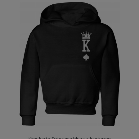
King karta Dziecięca bluza z kapturem