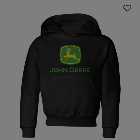
garderobę w różnorodne
fajne bluzy dla dzieci
z
kolorowymi, wyrazistymi nadrukami. Właśnie takie
znajdziesz teraz w ofercie Escobart!