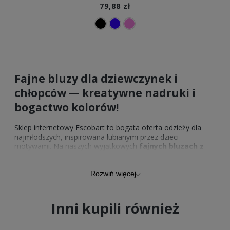
79,88 zł
Fajne bluzy dla dziewczynek i
chłopców — kreatywne nadruki i
bogactwo kolorów!
Sklep internetowy Escobart to bogata oferta odzieży dla
najmłodszych, inspirowana lubianymi przez dzieci
motywami. Na naszych wyjątkowych
fajnych bluzach z
kapturem dla dzieci
zamieszkały znane i uwielbiane przez
maluchy postaci z bajek, sympatyczne zwierzątka, a także
postaci z mitologii. Zadbaliśmy o to, bo w asortymencie
Rozwiń więcej
znalazły się także modele z modnymi sloganami, które
zrobią prawdziwą furorę w grupie rówieśniczej dziecka. Nie
stawiamy na same najmodniejsze motywy — w naszej
Inni kupili również
ofercie z powodzeniem znajdą coś dla siebie także najwięksi
indywidualiści i wymagające dzieciaki.