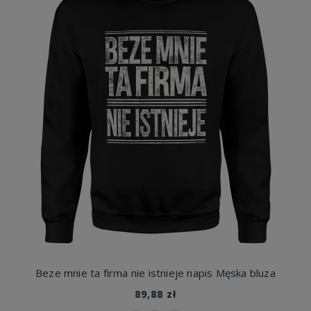
Beze mnie ta firma nie istnieje napis Męska bluza
89,88 zł