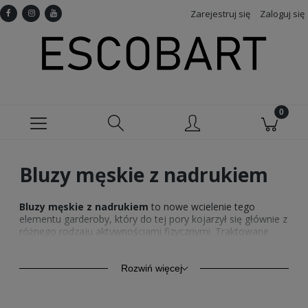
Zarejestruj się
Zaloguj się
Bluzy męskie z nadrukiem
Bluzy męskie z nadrukiem
to nowe wcielenie tego
elementu garderoby, który do tej pory kojarzył się głównie z
różnego rodzaju aktywnościami fizycznymi. Traktowane
przez większość osób jako strój do uprawiania sportu,
rzadko były brane pod uwagę jako ubranie, które można
nosić na co dzień. Nowie kierunki w modzie, wyznaczone
Rozwiń więcej
zostały nadejściem ery street fashion, co spowodowało
zmianę spojrzenia na
bluzy męskie z nadrukiem
.