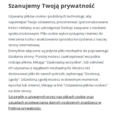
materiału, z którego są produkowane. W większości
Szanujemy Twoją prywatność
przypadków jest to bawełna, przewiewna dzianina z
dodatkiem poliestru, który zdecydowanie zwiększa
wytrzymałość ubrania i przyczynia się do zwiększenia
Używamy plików cookie i podobnych technologii, aby
komfortu jego noszenia, czy też podczas ćwiczeń.
zapamiętać Twoje ustawienia, prezentować spersonalizowane
treści i reklamy oraz udostępniać funkcje związane z mediami
Dzieje się tak, ponieważ wskaźnik chłonności wilgoci w
przypadku tych materiałów jest stosunkowo niski, a
społecznościowymi. Pliki cookie wykorzystujemy również do
bawełna świetnie odprowadza wilgoć na zewnątrz. Nie dziwi
Bluza John Deere męska z nadrukiem
mierzenia ruchu i analizowania sposobu korzystania z naszej
więc jej częste wykorzystanie w produkcji odzieży
strony internetowej.
89,88 zł
sportowej, w tym także bluz sportowych, których u nas nie
Domyślnie włączone są jedynie pliki niezbędne do poprawnego
brakuje.
działania strony. Poniżej możesz zaakceptować wszystkie
Bluzy męskie bez kaptura z
rodzaje plików, klikając “Zaakceptuj wszystkie”, lub odmówić
ich używania (z wyjątkiem niezbędnych). Możesz też
nadrukiem – nieszablonowe wzory i
Sprawdź nasze social media
dostosować pliki do swoich potrzeb, wybierając “Dostosuj
motywy
zgody”. Udzieloną zgodę możesz w dowolnym momencie
wycofać lub zmienić, klikając w link “Ustawienia plików cookies”
Bluzy bez kaptura i z nadrukiem dla mężczyzn
to
na dole strony.
idealna propozycja dla tych, którzy lubią ubierać się
Szczegóły o używanych przez nas plikach cookie oraz
nieszablonowo. Wybór takiego stroju z pewnością pomaga
wyróżnić się z tłumu i przyciągnąć wzrok przechodniów.
zasadach przetwarzania danych osobowych znajdziesz w
Takie nieszablonowe podejście do męskich stylizacji
Polityce prywatności.
sprawia, że sportowy, luźny charakter może być nie tylko
wygodny, ale także modny. Jedno jest pewne –
męskie