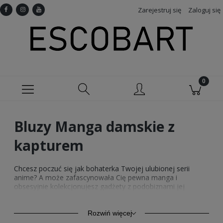
Zarejestruj się
Zaloguj się
Bluzy Manga damskie z
kapturem
Chcesz poczuć się jak bohaterka Twojej ulubionej serii
anime? A może zafascynowała Cię pewna manga i
obsesyjnie kolekcjonujesz gadżety z podobiznami jej
bohaterów? Jeśli świat japońskiej popkultury zajmuje
szczególne miejsce w Twoim sercu, w tej części sklepu
Escobart poczujesz się jak u siebie. Specjalnie dla Ciebie
Rozwiń więcej
zebraliśmy tu nasze najlepsze modele
odzieży damskiej z