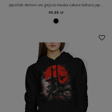
Japoński demon oni gejsza maska sakura kultura japonia samuraj klimat azjatycki styl artystyczny Damska bluza z kapturem
99,88 zł