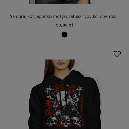
Samuraj kot japoński motyw tatuaż ryby koi orientalny art Damska bluza z kapturem
99,88 zł