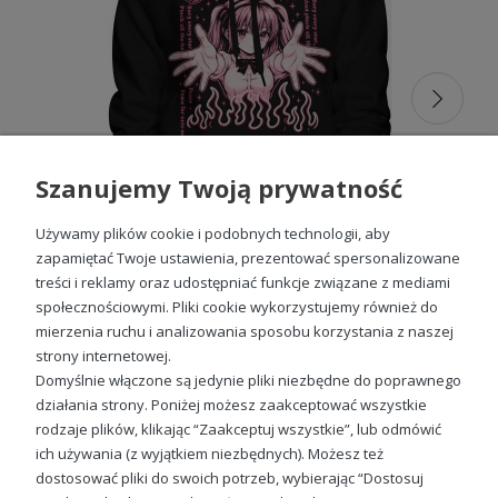
się miłośniczkom najróżniejszych gatunków mangi i anime.
Wygoda i jakość, które nie zawodzą
— poznaj bluzy damskie mangowe
od Escobart!
W Escobart wiemy, że wygląd ubrania to nie wszystko. Aby
Szanujemy Twoją prywatność
móc cieszyć się komfortem noszenia, potrzebny jest
odpowiedni fason i wysokiej jakości materiał. Nasze
bluzy
damskie z mangami
mają to wszystko! Taka odzież do
Używamy plików cookie i podobnych technologii, aby
doskonały wybór zarówno na co dzień, do szkoły i do pracy,
zapamiętać Twoje ustawienia, prezentować spersonalizowane
jak i na konwent, zlot miłośników fantastyki, spotkanie z
treści i reklamy oraz udostępniać funkcje związane z mediami
przyjaciółkami czy oglądanie nowego odcinka anime w
społecznościowymi. Pliki cookie wykorzystujemy również do
domowym zaciszu.
mierzenia ruchu i analizowania sposobu korzystania z naszej
Japońska Girl Harajuku Grunge Damska bluza z kapturem
strony internetowej.
99,88 zł
Domyślnie włączone są jedynie pliki niezbędne do poprawnego
działania strony. Poniżej możesz zaakceptować wszystkie
rodzaje plików, klikając “Zaakceptuj wszystkie”, lub odmówić
ich używania (z wyjątkiem niezbędnych). Możesz też
Sprawdź nasze social media
dostosować pliki do swoich potrzeb, wybierając “Dostosuj