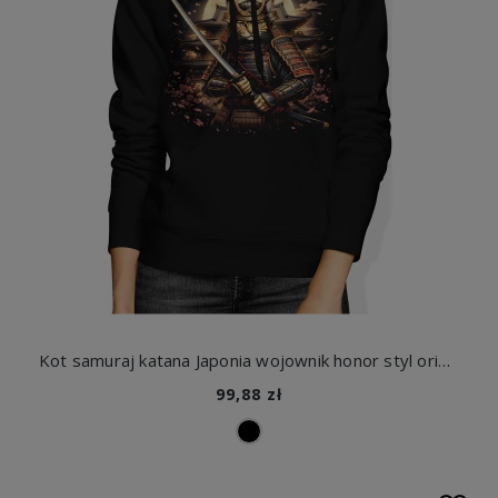
Kot samuraj katana Japonia wojownik honor styl orientalny sztuka walki klimat retro Damska bluza z kapturem
99,88 zł