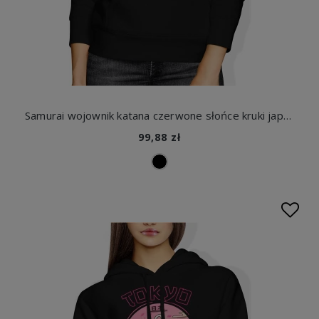
Samurai wojownik katana czerwone słońce kruki japonia mrok bushido epicki styl ninja Damska bluza z kapturem
99,88 zł