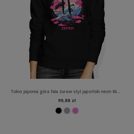
Tokio Japonia góra fala żuraw styl japoński neon klimat anime podróże kultura azjatycka Damska bluza z kapturem
99,88 zł