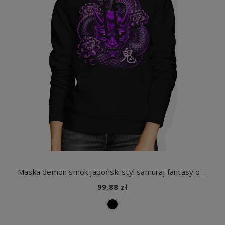
Maska demon smok japoński styl samuraj fantasy orientalny dragon tattoo vibe Damska bluza z kapturem
99,88 zł