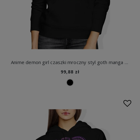
Anime demon girl czaszki mroczny styl goth manga horror japoński klimat dark Damska bluza z kapturem
99,88 zł