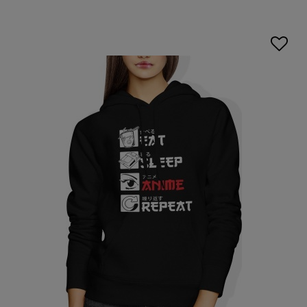
nadrukami
inspirowanymi mangą i anime. Gotowa na
metamorfozę garderoby? No to do dzieła!