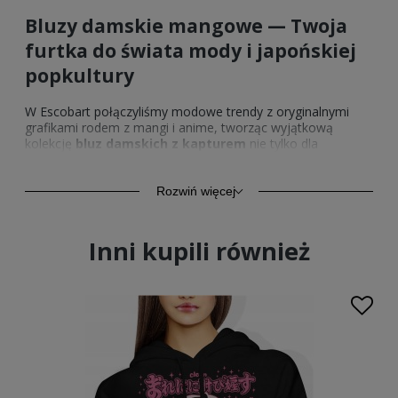
Bluzy damskie mangowe — Twoja
furtka do świata mody i japońskiej
popkultury
W Escobart połączyliśmy modowe trendy z oryginalnymi
grafikami rodem z mangi i anime, tworząc wyjątkową
kolekcję
bluz damskich z kapturem
nie tylko dla
największych miłośniczek tych mediów. Nieważne, czy
dopiero rozpoczynasz przygodę ze światem japońskiej
popkultury czy czujesz się w nim niczym ryba w wodzie —
Rozwiń więcej
damska bluza z motywem mangowym
będzie
doskonałym uzupełnieniem Twojej garderoby. Wystarczy
tylko wybrać swój ulubiony wzór — a tych w Escobart
Inni kupili również
znajdziesz całe mnóstwo!
Nasza odzież powstaje z miłością do najróżniejszych pasji,
w tym świata mangi i anime. Wśród naszych nadruków
znajdziesz motywy nawiązujące do takich kultowych tytułów
jak Darling in the Franxx, Neon Genesis Evangelion, Toilet-
Bound Hanako-kun, One piece czy Ghost in the Shell. To
jednak tylko niektóre z serii, którymi zainspirowaliśmy się
przy tworzeniu naszej kolekcji. W asortymencie Escobart
znajdziesz wiele więcej ciekawych wzorów, które spodobają