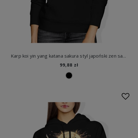
Karp koi yin yang katana sakura styl japoński zen samuraj ryba koi orientalny motyw Japonia Damska bluza z kapturem
99,88 zł