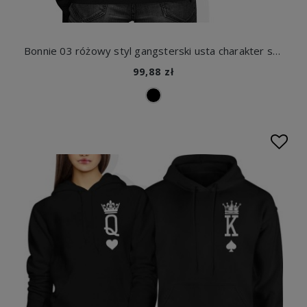
Bonnie 03 różowy styl gangsterski usta charakter street vibe Damska bluza z kapturem
99,88 zł