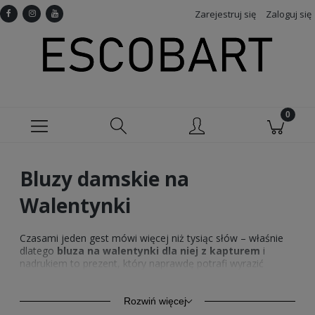
Zarejestruj się
Zaloguj się
Bluzy damskie na
Walentynki
Czasami jeden gest mówi więcej niż tysiąc słów – właśnie
dlatego
bluza na walentynki dla niej z kapturem
i
nadrukiem to prezent, który naprawdę potrafi wyrazić
emocje. Miękka, ciepła i dopracowana w każdym detalu
staje się symbolem bliskości i troski. To idealny wybór
na
prezent na walentynki dla niej
, gdy chcesz uczucie w
Rozwiń więcej
praktyczny, a zarazem wyjątkowy sposób. Taka bluza