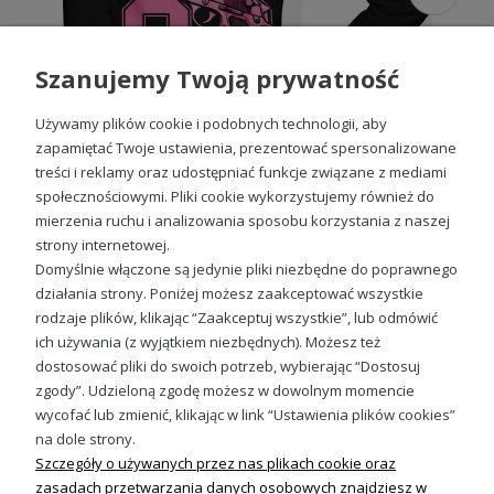
które stworzą spójną stylizację w parze z bluzą. Takie
połączenia są modne, wygodne i idealne do wspólnych
zdjęć, które zatrzymują chwile na dłużej. Model
bluza
Szanujemy Twoją prywatność
damska na walentynki z kapturem
to nie tylko pomysł
na prezent, ale też sposób, by dodać codzienności
wyjątkowego klimatu. Romantyczna, praktyczna i pełna
Używamy plików cookie i podobnych technologii, aby
energii – idealna dla każdej kobiety, która lubi wyróżniać się
zapamiętać Twoje ustawienia, prezentować spersonalizowane
stylem.
treści i reklamy oraz udostępniać funkcje związane z mediami
Bluza na walentynki dla niej z
społecznościowymi. Pliki cookie wykorzystujemy również do
mierzenia ruchu i analizowania sposobu korzystania z naszej
kapturem
Bonnie 03 różowy styl gangsterski usta charakter street vibe Damska bluza z kapturem
strony internetowej.
99,88 zł
Domyślnie włączone są jedynie pliki niezbędne do poprawnego
Każda
bluza na walentynki dla niej z
nadrukiem
powstaje z dbałością o detale, bo wiemy, że
działania strony. Poniżej możesz zaakceptować wszystkie
prezent ma znaczenie tylko wtedy, gdy zachwyca przez długi
rodzaje plików, klikając “Zaakceptuj wszystkie”, lub odmówić
czas. Nasze modele szyte są z wysokogatunkowych
ich używania (z wyjątkiem niezbędnych). Możesz też
materiałów, które zapewniają miękkość, trwałość i
Sprawdź nasze social media
dostosować pliki do swoich potrzeb, wybierając “Dostosuj
odporność na pranie. Nadruki wykonane w nowoczesnej
zgody”. Udzieloną zgodę możesz w dowolnym momencie
technologii zachowują intensywne kolory i czytelność nawet
po wielu sezonach. Sprawdź też inne
bluzy damskie z
wycofać lub zmienić, klikając w link “Ustawienia plików cookies”
kapturem i nadrukiem
, które łączą wygodny krój z
na dole strony.
modnym, oryginalnym stylem! Każdy detal ma znaczenie: od
Szczegóły o używanych przez nas plikach cookie oraz
solidnych szwów po perfekcyjnie wykończony kaptur.
zasadach przetwarzania danych osobowych znajdziesz w
Każda
bluza damska z nadrukiem walentynki
z