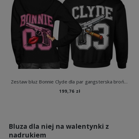
Zestaw bluz Bonnie Clyde dla par gangsterska broń streetwear z pistoletem nadruk na plecach z tyłu
199,76 zł
Bluza dla niej na walentynki z
nadrukiem