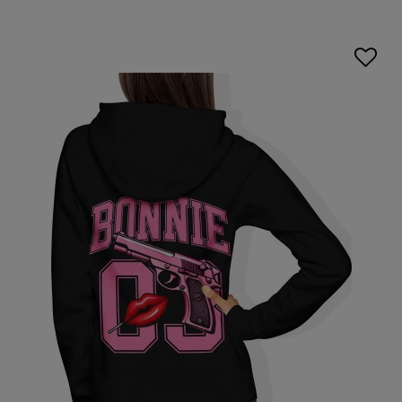
sprawia, że wspólne chwile nabierają ciepła, a nawet
codzienny dzień zyskuje wyjątkowy ton.
Bluza damska na
walentynki z nadrukiem
to połączenie stylu, emocji i
jakości, które sprawiają, że prezent naprawdę zapada w
pamięć.