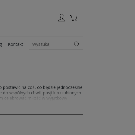
Zarejestruj się
Zaloguj się
g
Kontakt
Wyszukaj
 postawić na coś, co będzie jednocześnie
 do wspólnych chwil, pasji lub ulubionych
am celebrować miłość w wyjątkowy
oła uśmiech i pozostanie na długo w
na ten wyjątkowy dzień.