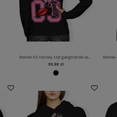
Bonnie 03 różowy styl gangsterski usta charakter street vibe Damska bluza z kapturem
99,88 zł