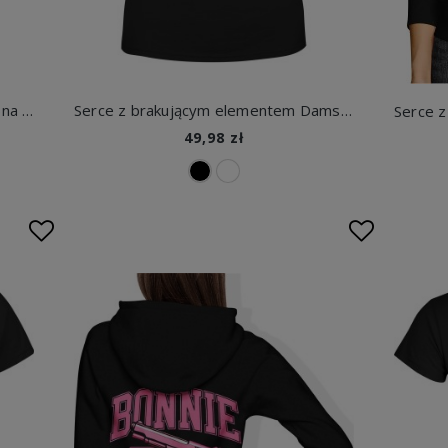
Zołza zaradna obrotna ładna zgrabna ambitna retro kobieca siła Damska koszulka
Serce z brakującym elementem Damska koszulka
49,98 zł