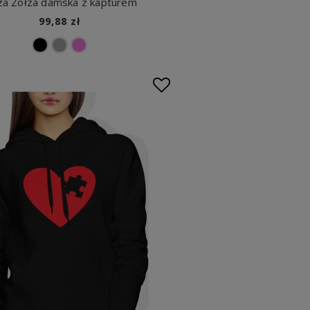
za Zołza damska z kapturem
99,88 zł