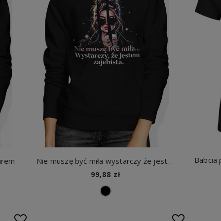
urem
Nie muszę być miła wystarczy że jestem zajebista styl fashion kawa pewność siebie Damska bluza z kapturem
99,88 zł