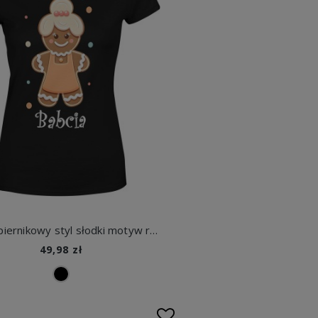
Babcia piernikowy styl słodki motyw rodzinne ciepło uśmiech Damska koszulka
49,98 zł