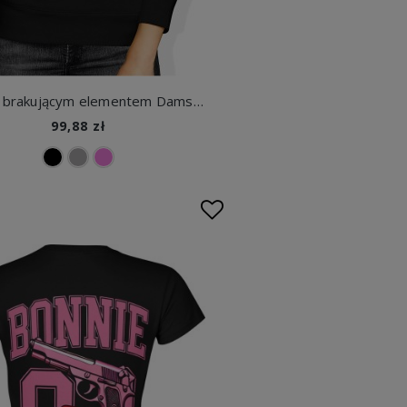
Serce z brakującym elementem Damska bluza z kapturem
99,88 zł