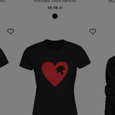
Nie muszę być miła wystarczy że jestem zajebista styl fashion kawa pewność siebie Damska koszulka
Koszulka Zołza damska
Blu
49,98 zł