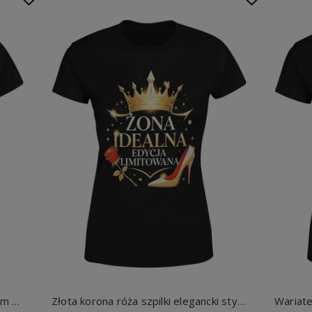
Niby nie ma ideałów a jednak jestem usta szpilki pomadka styl beauty glamour kobiecy look Damska koszulka
Złota korona róża szpilki elegancki styl luksusowy napis idealna edycja limitowana glamour Damska koszulka