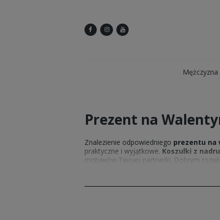
Mężczyzna
Prezent na Walentyn
Znalezienie odpowiedniego
prezentu na 
praktyczne i wyjątkowe.
Koszulki z nadr
motywów Twojej partnerki. Dobrym rozw
sposób.
Prezent walentynkowy dla nie
pamięci. Warto też pomyśleć o drobnych do