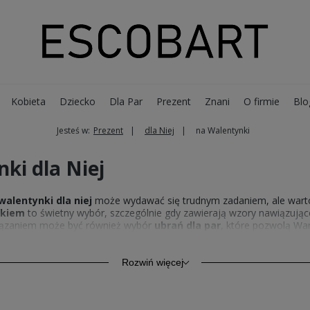
Kobieta
Dziecko
Dla Par
Prezent
Znani
O firmie
Blo
Jesteś w:
Prezent
dla Niej
na Walentynki
ki dla Niej
walentynki dla niej
może wydawać się trudnym zadaniem, ale warto
ukiem
to świetny wybór, szczególnie gdy zawierają wzory nawiązujące
iązaniem może być również wybór
ubrań dla par
, które pozwolą W
j
, który jest zarówno użyteczny, jak i symboliczny, z pewnością wyw
datkach, które dodadzą całości jeszcze więcej uroku i będą idealne 
Rozwiń więcej