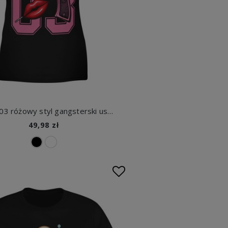
Bonnie 03 różowy styl gangsterski usta charakter street vibe Damska koszulka
49,98 zł