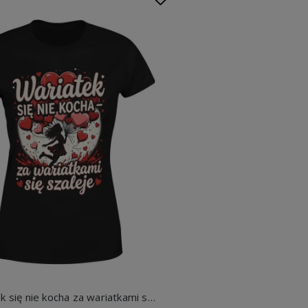
Wariatek się nie kocha za wariatkami się szaleje serca miłość romantyczny styl zakochanych Damska koszulka