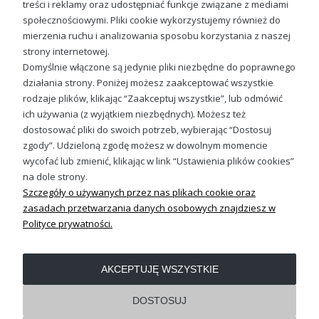
Świnka palec w nosie zabawny prosiak Męska koszulka
treści i reklamy oraz udostępniać funkcje związane z mediami
społecznościowymi. Pliki cookie wykorzystujemy również do
49,98 zł
mierzenia ruchu i analizowania sposobu korzystania z naszej
strony internetowej.
Do koszyka
Domyślnie włączone są jedynie pliki niezbędne do poprawnego
działania strony. Poniżej możesz zaakceptować wszystkie
rodzaje plików, klikając “Zaakceptuj wszystkie”, lub odmówić
ich używania (z wyjątkiem niezbędnych). Możesz też
Sprawdź nasze social media
dostosować pliki do swoich potrzeb, wybierając “Dostosuj
zgody”. Udzieloną zgodę możesz w dowolnym momencie
wycofać lub zmienić, klikając w link “Ustawienia plików cookies”
na dole strony.
Szczegóły o używanych przez nas plikach cookie oraz
zasadach przetwarzania danych osobowych znajdziesz w
Polityce prywatności.
OBSŁUGA KLIENTA
AKCEPTUJĘ WSZYSTKIE
REGULAMINY
DOSTOSUJ