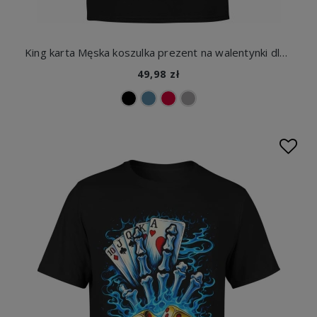
King karta Męska koszulka prezent na walentynki dla męża chłopaka niego faceta
49,98 zł