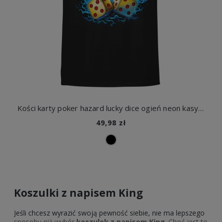
Kości karty poker hazard lucky dice ogień neon kasyno gra szczęście ryzyko styl Męska koszulka
49,98 zł
Koszulki z napisem King
Jeśli chcesz wyrazić swoją pewność siebie, nie ma lepszego
sposobu niż wybór
koszulek z napisem King
. Choć jest to