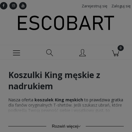
Zarejestruj się
Zaloguj się
Koszulki King męskie z
nadrukiem
Nasza oferta
koszulek King męskich
to prawdziwa gratka
dla fanów oryginalnych T-shirtów. Jeśli szukasz ubrań, które
podkreślą Twoją pewność siebie i wyjątkowy gust, to
właśnie je znalazłeś. Nasze
koszulki King
dostępne w
sklepie Escobart to nie tylko zwykłe ubrania – to prawdziwy
wyraz męskiego stylu.
Rozwiń więcej