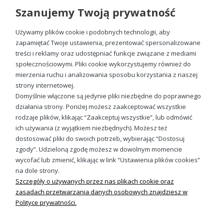
Szanujemy Twoją prywatność
Koszulki z napisem King – idealny
pomysł na prezent
Używamy plików cookie i podobnych technologii, aby
zapamiętać Twoje ustawienia, prezentować spersonalizowane
Jeśli szukasz prezentu dla wyjątkowego mężczyzny w swoim
treści i reklamy oraz udostępniać funkcje związane z mediami
życiu, nasze
koszulki męskie z nadrukiem
King
są
społecznościowymi. Pliki cookie wykorzystujemy również do
doskonałą opcją. Dostępne są w różnorodnych kolorach i
mierzenia ruchu i analizowania sposobu korzystania z naszej
rozmiarach, dzięki czemu z pewnością znajdziesz
King karta Męska koszulka prezent na walentynki dla męża chłopaka niego faceta
odpowiednią dla niego. To nie tylko ubranie, to wyraz
strony internetowej.
49,98 zł
uznania dla jego wyjątkowości.
Domyślnie włączone są jedynie pliki niezbędne do poprawnego
działania strony. Poniżej możesz zaakceptować wszystkie
Sprawdź ofertę koszulek King w
rodzaje plików, klikając “Zaakceptuj wszystkie”, lub odmówić
Escobart!
ich używania (z wyjątkiem niezbędnych). Możesz też
Sprawdź nasze social media
dostosować pliki do swoich potrzeb, wybierając “Dostosuj
W sklepie Escobart oferujemy
odzież męską z nadrukiem
zgody”. Udzieloną zgodę możesz w dowolnym momencie
King
, która może stać się nieodłączną częścią Twojej
wycofać lub zmienić, klikając w link “Ustawienia plików cookies”
garderoby. Wyraź swój styl z naszymi
koszulkami z
na dole strony.
napisem King
. Z nami zawsze będziesz na fali mody i
gotowy na każdą okazję. Nie czekaj dłużej – przekonaj się,
Szczegóły o używanych przez nas plikach cookie oraz
dlaczego
koszulki King są znakiem rozpoznawczym
zasadach przetwarzania danych osobowych znajdziesz w
męskiego stylu
!
Polityce prywatności.