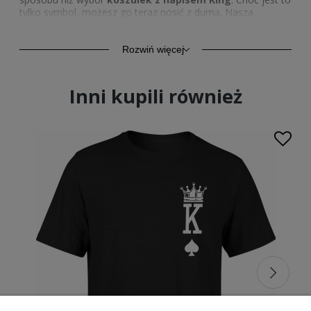
tylko symbol, możesz go teraz nosić z dumą. Nasza
kolekcja
koszulek King
jest dostępna w sklepie Escobart,
abyś mógł wyrazić swoją wyjątkowość!
Rozwiń więcej
Wyjątkowa Jakość koszulek King od
Escobart
Inni kupili również
Nasze
koszulki z nadrukiem
King
zostały stworzone z
najwyższej jakości materiałów. Każdy egzemplarz jest
wykonany z wyjątkowo miękkiej i trwałej bawełny, co
gwarantuje nie tylko stylowy wygląd, ale także maksymalny
komfort noszenia. Dbamy o każdy detal, byś mógł cieszyć
się naszymi tymi
fajnymi koszulkami męskimi
przez
wiele sezonów.
Koszulki King – na każdą okazję
Nasze
koszulki King
są tak wszechstronne, że możesz je
nosić na różne okazje. Od casualowych spotkań z
przyjaciółmi po formalne wydarzenia biznesowe, koszulki te
zawsze będą idealnym wyborem. Noś je solo lub pod
marynarką, aby zawsze prezentować się modnie i
elegancko.