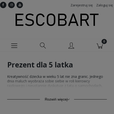
Zarejestruj się
Zaloguj się
Prezent dla 5 latka
Kreatywność dziecka w wieku 5 lat nie zna granic. Jednego
dnia maluch wyobraża sobie siebie w roli kierowcy
rajdowego i nieustannie dyskutuje z tatą o samochodach,
by kolejnego dnia zaszyć się na długie godziny w
przydomowym ogrodzie, szukając skamielin dinozaurów
przy pomocy plastikowej łopatki. Za dzieckiem w tym wieku
Rozwiń więcej
trudno nadążyć, jednak znalezienie dla niego
odpowiedniego prezentu wcale nie musi być tak trudne,
jakim może się wydawać.