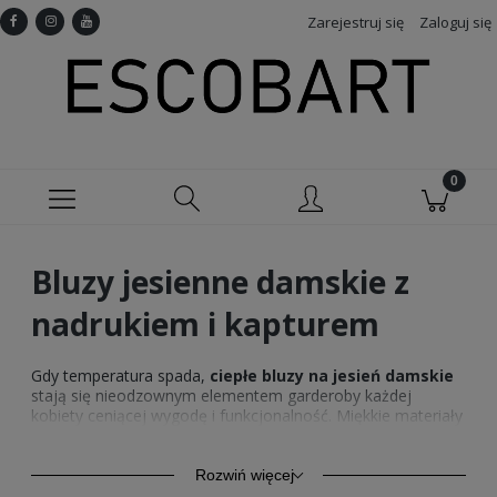
Zarejestruj się
Zaloguj się
Bluzy jesienne damskie z
nadrukiem i kapturem
Gdy temperatura spada,
ciepłe bluzy na jesień damskie
stają się nieodzownym elementem garderoby każdej
kobiety ceniącej wygodę i funkcjonalność. Miękkie materiały
i staranne wykonanie sprawiają, że są idealnym wyborem na
codzienne wyjścia, a także na dłuższe spacery w chłodne
dni.
Bluzy damskie na jesień
dostępne w naszej ofercie
Rozwiń więcej
odzieży damskiej z nadrukiem
to nie tylko wygoda, ale