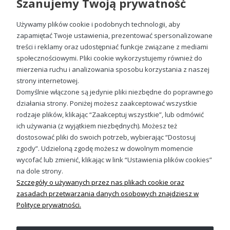
Szanujemy Twoją prywatność
jeansów, jak i legginsów. Nasza oferta
bluz damskich z
kapturem i nadrukiem
obejmuje różnorodne wzory i
kroje, które odpowiadają na potrzeby kobiet ceniących
Używamy plików cookie i podobnych technologii, aby
zarówno klasyczne, jak i nowoczesne rozwiązania. Jeśli
zapamiętać Twoje ustawienia, prezentować spersonalizowane
szukasz modnych propozycji na sezon przejściowy,
treści i reklamy oraz udostępniać funkcje związane z mediami
koniecznie zobacz nasze
fajne bluzy damskie
, które
świetnie sprawdzą się w każdej garderobie.
społecznościowymi. Pliki cookie wykorzystujemy również do
mierzenia ruchu i analizowania sposobu korzystania z naszej
Camping jezioro Damska bluza z kapturem
strony internetowej.
99,88 zł
Domyślnie włączone są jedynie pliki niezbędne do poprawnego
działania strony. Poniżej możesz zaakceptować wszystkie
rodzaje plików, klikając “Zaakceptuj wszystkie”, lub odmówić
ich używania (z wyjątkiem niezbędnych). Możesz też
Sprawdź nasze social media
dostosować pliki do swoich potrzeb, wybierając “Dostosuj
zgody”. Udzieloną zgodę możesz w dowolnym momencie
wycofać lub zmienić, klikając w link “Ustawienia plików cookies”
na dole strony.
Szczegóły o używanych przez nas plikach cookie oraz
zasadach przetwarzania danych osobowych znajdziesz w
Polityce prywatności.