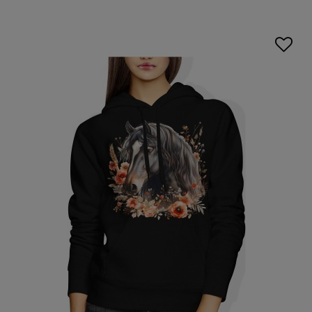
także modny wygląd, który podkreśla indywidualny styl.
Wśród nich znajdują się zarówno klasyczne kroje, jak i
nowoczesne fasony, które doskonale komponują się z
casualowymi stylizacjami. Dla miłośniczek niebanalnych
rozwiązań doskonałym wyborem będą
bluzy damskie na
jesień
z unikalnymi nadrukami, które dodają charakteru
każdej stylizacji.