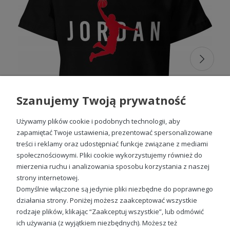
nadrukiem – podkreśl
indywidualność
W naszej ofercie znajdziesz
koszulki dziecięce z
nadrukiem
, które są nie tylko odzieżą sportową, ale także
sposobem na wyrażenie osobowości i zainteresowań
Twojego dziecka. Nadruki, które oferujemy, są starannie
dobrane i wykonane z najwyższą precyzją, by nie tylko
cieszyły oko, ale także przetrwały wiele godzin zabawy i
aktywności. To idealna opcja dla młodych sportowców,
Szanujemy Twoją prywatność
którzy chcą wyróżnić się na boisku czy sali gimnastycznej.
Unikalne nadruki dodają charakteru każdej
koszulce
sportowej dla dzieci
, sprawiając, że dzieci mogą w pełni
Używamy plików cookie i podobnych technologii, aby
wyrazić swoją indywidualność i pasje.
zapamiętać Twoje ustawienia, prezentować spersonalizowane
treści i reklamy oraz udostępniać funkcje związane z mediami
T-shirts sportowe dziecięce –
społecznościowymi. Pliki cookie wykorzystujemy również do
uniwersalność i styl
mierzenia ruchu i analizowania sposobu korzystania z naszej
Koszulka Air Jordan dla dzieci
strony internetowej.
49,98 zł
T-shirts sportowe dla dzieci
to synonim uniwersalności.
Domyślnie włączone są jedynie pliki niezbędne do poprawnego
Łączą w sobie sportowy charakter z codzienną wygodą,
działania strony. Poniżej możesz zaakceptować wszystkie
sprawdzając się zarówno podczas treningu, jak i szkolnych
rodzaje plików, klikając “Zaakceptuj wszystkie”, lub odmówić
zajęć czy zabaw z przyjaciółmi. To doskonały wybór dla
ich używania (z wyjątkiem niezbędnych). Możesz też
rodziców, którzy cenią praktyczne rozwiązania, nie