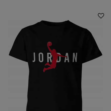
szkolne zajęcia WF.
Nasze
koszulki sportowe dziecięce
, zaprojektowane z
myślą o potrzebach najmłodszych, oferują nie tylko
wygodę, ale także funkcjonalność dzięki materiałom
odprowadzającym wilgoć i szybkoschnącym, zapewniając
suchość i komfort nawet podczas najintensywniejszych
zabaw. Z naszymi
koszulkami sportowymi z nadrukiem
dla dzieci
każda aktywność staje się przyjemnością,
zachęcając dzieci do ruchu i zabawy na świeżym powietrzu.