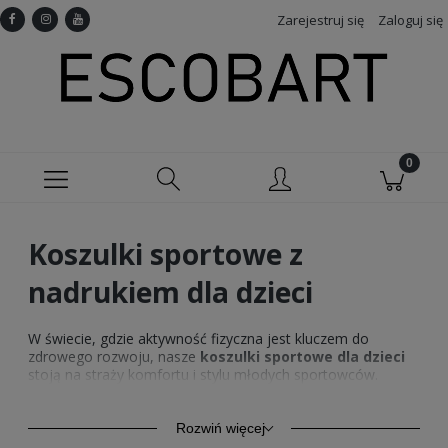
Zarejestruj się
Zaloguj się
Koszulki sportowe z
nadrukiem dla dzieci
W świecie, gdzie aktywność fizyczna jest kluczem do
zdrowego rozwoju, nasze
koszulki sportowe dla dzieci
stoją na straży komfortu i stylu młodych sportowców.
Wybierając naszą
odzież dziecięcą z nadrukiem
,
otwierasz swoje dziecko na świat sportu, zapewniając mu
ubrania dostosowane do różnorodnych aktywności – od
Rozwiń więcej
piłki nożnej po koszykówkę, od rowerowych wycieczek po