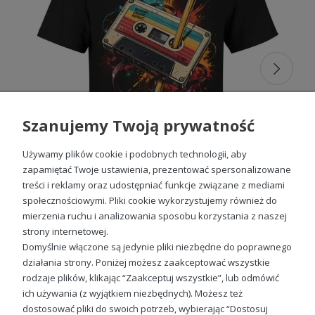
idealnie odpowiadać Twoim gustom. Dzięki szerokiemu
wyborowi wzorów i kolorów, każda
Kpop koszulka
jest
dopracowana pod względem estetyki i detali, co sprawia, że
każdy fan K-popu znajdzie coś dla siebie. Oferujemy różne
rozmiary, tak aby każdy mógł znaleźć produkt, który spełni
jego oczekiwania. Co więcej, nasza kolekcja
koszulek
muzycznych męskich z nadrukiem
nie tylko podkreśla
zainteresowanie K-popem, ale także wprowadza element
artystycznej ekspresji do codziennych stylizacji.
Szanujemy Twoją prywatność
Koszulki z nadrukiem Kpop –
wyjątkowy sposób na wyrażenie
Używamy plików cookie i podobnych technologii, aby
zapamiętać Twoje ustawienia, prezentować spersonalizowane
siebie
treści i reklamy oraz udostępniać funkcje związane z mediami
społecznościowymi. Pliki cookie wykorzystujemy również do
Nasze
koszulki z nadrukiem Kpop
to doskonała okazja,
mierzenia ruchu i analizowania sposobu korzystania z naszej
aby wyróżnić się na ulicy i podkreślić swoje muzyczne
Kaseta magnetofonowa muzyka lata 80 Męska koszulka
zainteresowania. Każda
koszulka Kpop
jest starannie
strony internetowej.
49,98 zł
zaprojektowana, z dbałością o szczegóły, co sprawia, że
Domyślnie włączone są jedynie pliki niezbędne do poprawnego
doskonale nadaje się do noszenia na co dzień oraz na
działania strony. Poniżej możesz zaakceptować wszystkie
specjalne okazje. Grafiki na naszych
koszulkach z
rodzaje plików, klikając “Zaakceptuj wszystkie”, lub odmówić
nadrukiem
są trwałe, a kolory intensywne, co gwarantuje,
ich używania (z wyjątkiem niezbędnych). Możesz też
że Twój ulubiony motyw będzie cieszyć oko przez długi
Sprawdź nasze social media
czas. Dzięki trwałym materiałom nasze koszulki nie tracą na
dostosować pliki do swoich potrzeb, wybierając “Dostosuj