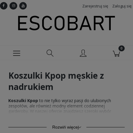
Zarejestruj się
Zaloguj się
Koszulki Kpop męskie z
nadrukiem
Koszulki Kpop
to nie tylko wyraz pasji do ulubionych
zespołów, ale również modny element codziennej
garderoby. W naszej ofercie znajdziesz szeroki wybór
Kpopowych koszulek
, które łączą w sobie unikalny design
i wysoką jakość wykonania. Nasze
koszulki Kpop
są
stworzone z myślą o fanach, którzy cenią oryginalność i
Rozwiń więcej
chcą wyróżnić się w tłumie. W asortymencie oferujemy