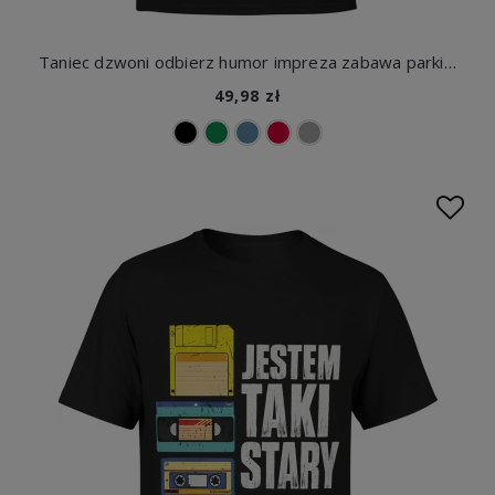
Taniec dzwoni odbierz humor impreza zabawa parkiet klub styl meme telefon motyw Męska koszulka
49,98 zł