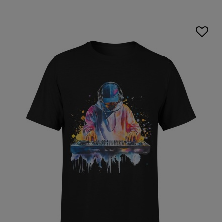
zarówno minimalistyczne wzory, jak i bogate nadruki z
ulubionymi artystami. Każdy model to efekt starannej pracy
nad projektem, który odzwierciedla kulturę K-popu, tworząc
modny look na każdą okazję.