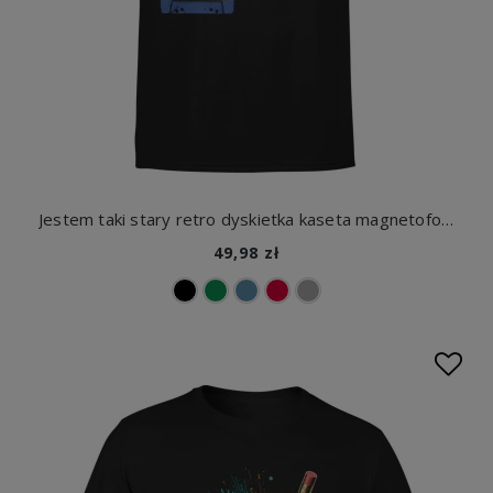
Jestem taki stary retro dyskietka kaseta magnetofon vintage lata 80 90 nostalgia Męska koszulka
49,98 zł