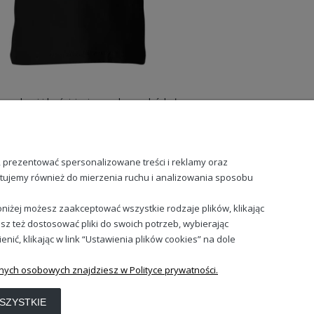
Wędkarz z krwi i kości jezioro ryba zachód słońca pasja hobby natura relaks Dziecięca koszulka
Machaj wędą Ryby b
49,98 zł
49
, prezentować spersonalizowane treści i reklamy oraz
stujemy również do mierzenia ruchu i analizowania sposobu
niżej możesz zaakceptować wszystkie rodzaje plików, klikając
sz też dostosować pliki do swoich potrzeb, wybierając
Sprawdź nasze social media
ć, klikając w link “Ustawienia plików cookies” na dole
nych osobowych znajdziesz w Polityce prywatności.
SZYSTKIE