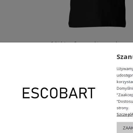
49,98 zł
Szan
Używamy 
udostępn
korzysta
OBSŁUGA KLIENTA
Domyślni
Wysyłka i dostawa
“Zaakcep
Formy płatności
“Dostosu
Wymiany zamówień
strony.
Szczegół
Kontakt i dane firmy
ZAA