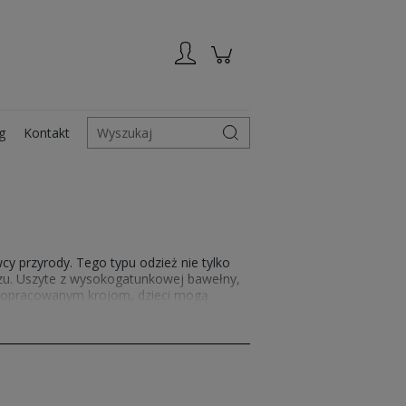
Zarejestruj się
Zaloguj się
g
Kontakt
Wyszukaj
y przyrody. Tego typu odzież nie tylko
zu. Uszyte z wysokogatunkowej bawełny,
i dopracowanym krojom, dzieci mogą
zieci
, znajdziesz inspirujące grafiki, które