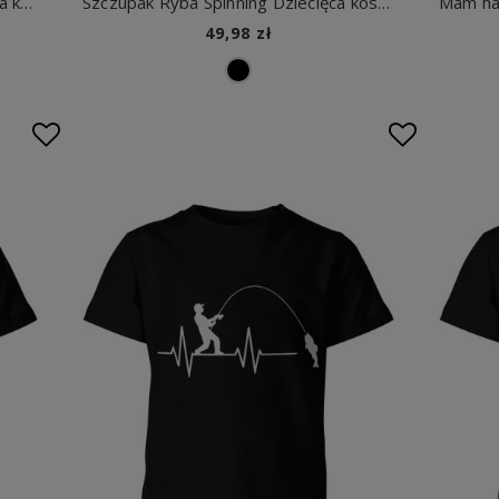
Ryba w okularach i czapce Dziecięca koszulka
Szczupak Ryba Spinning Dziecięca koszulka
49,98 zł