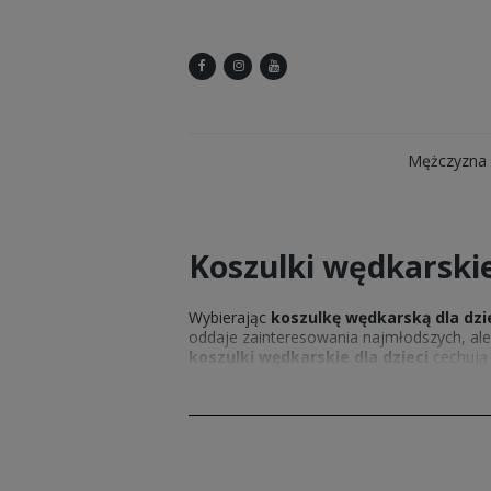
Mężczyzna
Koszulki wędkarskie
Wybierając
koszulkę wędkarską dla dz
oddaje zainteresowania najmłodszych, al
koszulki wędkarskie dla dzieci
cechują 
swobodnie się poruszać, a jednocześnie c
pobudzają wyobraźnię i nawiązują do świ