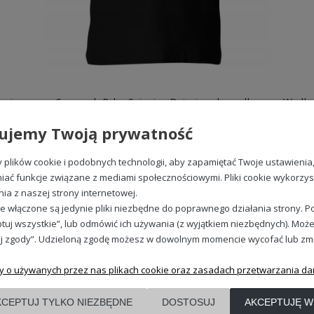
Szkielet wędkarz na rybie czarny humor pasja łowienia Dziecięca koszulka
Szczupak Ryba Spinning Dziecięca koszulka
49,98 zł
ujemy Twoją prywatność
plików cookie i podobnych technologii, aby zapamiętać Twoje ustawienia
iać funkcje związane z mediami społecznościowymi. Pliki cookie wykorzy
nia z naszej strony internetowej.
REGULAMINY
e włączone są jedynie pliki niezbędne do poprawnego działania strony. Po
Regulamin
tuj wszystkie”, lub odmówić ich używania (z wyjątkiem niezbędnych). Może
Polityka prywatności
j zgody”. Udzieloną zgodę możesz w dowolnym momencie wycofać lub zmieni
Zwroty i reklamacje
y o używanych przez nas plikach cookie oraz zasadach przetwarzania da
KCEPTUJ TYLKO NIEZBĘDNE
DOSTOSUJ
AKCEPTUJĘ W