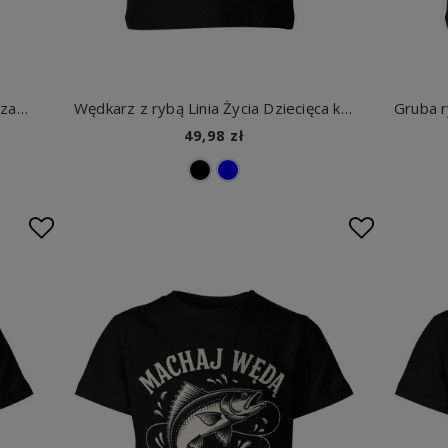
Wędkarz z krwi i kości jezioro ryba zachód słońca pasja hobby natura relaks Dziecięca koszulka
Wędkarz z rybą Linia Życia Dziecięca koszulka
49,98 zł