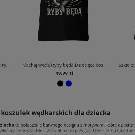
Mogę wszystko ale nie chcę Ryby z rybami Dziecięca koszulka
Machaj wędą Ryby będą Dziecięca koszulka
49,98 zł
 koszulek wędkarskich dla dziecka
dziecka
to połączenie barwnego designu z motywami, które dzieci zn
ienia przenoszą dzieci w świat pasji i przygód. Dzięki temu najmłodsi 