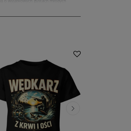
lą o wyjątkowych gustach młodych
ukty z kolekcji
koszulek hobby
co naprawdę odzwierciedla jego
awet po wielokrotnym praniu, co
onym wyborem. To nie tylko element
sz szeroki wybór modeli, które zachwycają
 sposób na to, by uczcić urodziny, Dzień
letujesz zestaw z innymi pasującymi
ji.