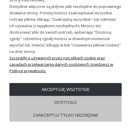
strony internetowej.
Domyślnie włączone są jedynie pliki niezbędne do poprawnego
działania strony. Poniżej możesz zaakceptować wszystkie
rodzaje plików, klikając “Zaakceptuj wszystkie”, lub odmówić
OBSŁUGA KLIENTA
ich używania (z wyjątkiem niezbędnych). Możesz też
dostosować pliki do swoich potrzeb, wybierając “Dostosuj
zgody”. Udzieloną zgodę możesz w dowolnym momencie
REGULAMINY
wycofać lub zmienić, klikając w link “Ustawienia plików cookies”
na dole strony.
Pokaż pełną wersję strony
Szczegóły o używanych przez nas plikach cookie oraz
zasadach przetwarzania danych osobowych znajdziesz w
Shoper.pl
Polityce prywatności.
AKCEPTUJĘ WSZYSTKIE
DOSTOSUJ
ZAAKCEPTUJ TYLKO NIEZBĘDNE