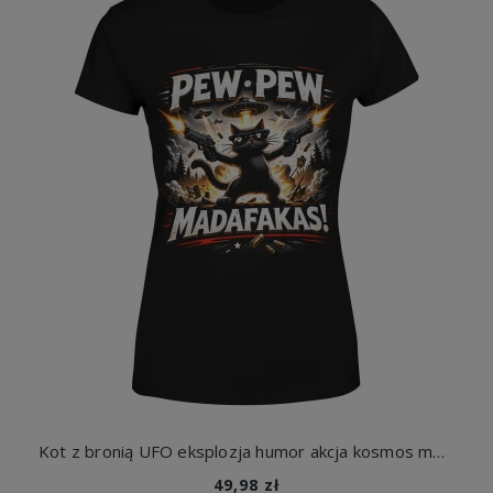
Kot z bronią UFO eksplozja humor akcja kosmos mem styl gangsta Damska koszulka
49,98 zł