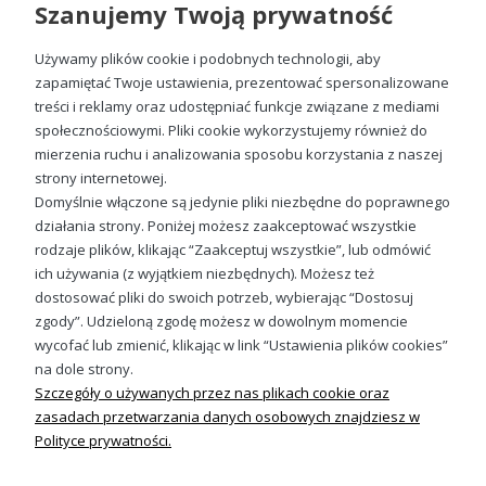
Szanujemy Twoją prywatność
Używamy plików cookie i podobnych technologii, aby
zapamiętać Twoje ustawienia, prezentować spersonalizowane
treści i reklamy oraz udostępniać funkcje związane z mediami
społecznościowymi. Pliki cookie wykorzystujemy również do
mierzenia ruchu i analizowania sposobu korzystania z naszej
Kot z bronią UFO eksplozja humor akcja kosmos mem styl gangsta Damska koszulka
strony internetowej.
49,98 zł
Domyślnie włączone są jedynie pliki niezbędne do poprawnego
działania strony. Poniżej możesz zaakceptować wszystkie
rodzaje plików, klikając “Zaakceptuj wszystkie”, lub odmówić
ich używania (z wyjątkiem niezbędnych). Możesz też
Sprawdź nasze social media
dostosować pliki do swoich potrzeb, wybierając “Dostosuj
zgody”. Udzieloną zgodę możesz w dowolnym momencie
wycofać lub zmienić, klikając w link “Ustawienia plików cookies”
na dole strony.
Szczegóły o używanych przez nas plikach cookie oraz
zasadach przetwarzania danych osobowych znajdziesz w
Polityce prywatności.