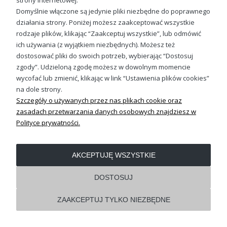
strony internetowej.
Domyślnie włączone są jedynie pliki niezbędne do poprawnego
działania strony. Poniżej możesz zaakceptować wszystkie
rodzaje plików, klikając “Zaakceptuj wszystkie”, lub odmówić
OBSŁUGA KLIENTA
ich używania (z wyjątkiem niezbędnych). Możesz też
dostosować pliki do swoich potrzeb, wybierając “Dostosuj
zgody”. Udzieloną zgodę możesz w dowolnym momencie
REGULAMINY
wycofać lub zmienić, klikając w link “Ustawienia plików cookies”
na dole strony.
Pokaż pełną wersję strony
Szczegóły o używanych przez nas plikach cookie oraz
zasadach przetwarzania danych osobowych znajdziesz w
Shoper.pl
Polityce prywatności.
AKCEPTUJĘ WSZYSTKIE
DOSTOSUJ
ZAAKCEPTUJ TYLKO NIEZBĘDNE