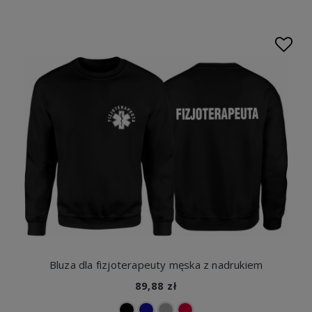
zawodowy charakter i profesjonalizm ich użytkownika. W
naszym sklepie znajdziesz szeroki wybór kolorów i
rozmiarów, co pozwala na idealne dopasowanie do
indywidualnych preferencji. Oprócz bluz z nadrukiem
oferujemy także
koszulki z nadrukiem
idealne na różne
okazje.
Bluza dla fizjoterapeuty męska z nadrukiem
89,88 zł