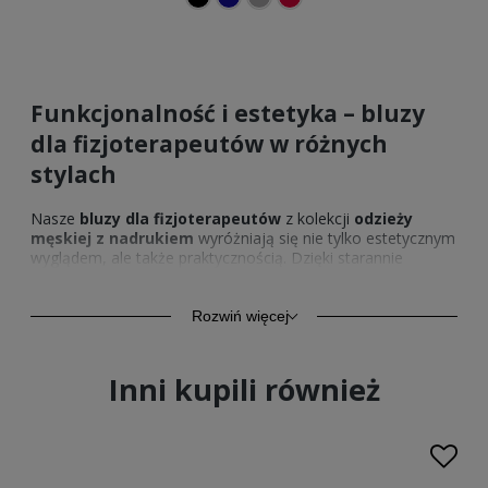
Funkcjonalność i estetyka – bluzy
dla fizjoterapeutów w różnych
stylach
Nasze
bluzy dla fizjoterapeutów
z kolekcji
odzieży
męskiej z nadrukiem
wyróżniają się nie tylko estetycznym
wyglądem, ale także praktycznością. Dzięki starannie
zaprojektowanym krojom zapewniają swobodę ruchów, co
jest kluczowe w pracy fizjoterapeuty. Zastosowanie
wysokiej jakości nadruków sprawia, że bluzy zachowują
Rozwiń więcej
estetyczny wygląd przez długi czas, nawet przy
intensywnym użytkowaniu. Każda
bluza medyczna
fizjoterapeuta
dostępna jest w różnych wariantach, abyś
Inni kupili również
mógł znaleźć tę idealnie pasującą do swojego stylu.
Bluzy
fizjoterapia
to nie tylko ubranie – to sposób na wyrażenie
swojego profesjonalizmu.
Bluzy medyczne fizjoterapia –