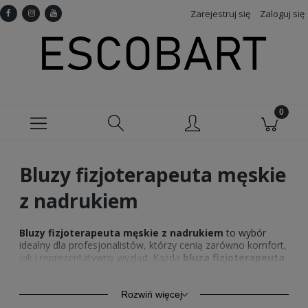
Zarejestruj się
Zaloguj się
Bluzy fizjoterapeuta męskie
z nadrukiem
Bluzy fizjoterapeuta męskie z nadrukiem
to wybór
idealny dla profesjonalistów, którzy cenią zarówno komfort,
jak i reprezentatywny wygląd. Każda
bluza fizjoterapeuta
oferowana w naszym sklepie jest wykonana z najwyższej
jakości materiałów, co gwarantuje trwałość oraz wygodę
użytkowania. Te
bluzy fizjoterapia
są doskonałe do
Rozwiń więcej
noszenia zarówno w pracy, jak i poza nią, podkreślając