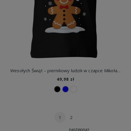
Wesołych Świąt – piernikowy ludzik w czapce Mikołaja Dziecięca koszulka
49,98 zł
1
2
następna