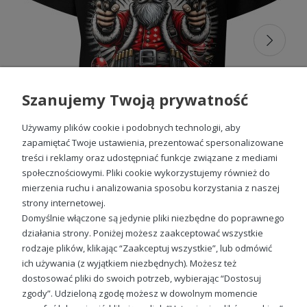
jak choinki, renifery czy bałwanki, sprawią, że każde dziecko
poczuje się wyjątkowo. Sprawdź także nasze
bluzy
świąteczne dla dzieci
, które doskonale uzupełnią
świąteczny strój, zapewniając ciepło w chłodniejsze dni.
Koszulki na święta dla dzieci
Szanujemy Twoją prywatność
Nie ma lepszego sposobu na wprowadzenie dzieci w
świąteczny nastrój niż nasze
koszulki na święta dla
Używamy plików cookie i podobnych technologii, aby
dzieci
. Każda z nich została zaprojektowana z myślą o
komforcie i estetyce, dzięki czemu Twoje dziecko nie tylko
zapamiętać Twoje ustawienia, prezentować spersonalizowane
będzie wyglądać świetnie, ale również czuć się wygodnie
treści i reklamy oraz udostępniać funkcje związane z mediami
przez cały dzień. Oferujemy szeroki wybór rozmiarów i
społecznościowymi. Pliki cookie wykorzystujemy również do
wzorów
koszulek dziecięcych świątecznych
, aby
Mikołaj z pistoletami hohoho Dziecięca koszulka
mierzenia ruchu i analizowania sposobu korzystania z naszej
sprostać wymaganiom zarówno najmłodszych, jak i
starszych dzieci. Odwiedź także kategorię
koszulek
strony internetowej.
49,98 zł
okolicznościowych dziecięcych
, aby znaleźć idealny
Domyślnie włączone są jedynie pliki niezbędne do poprawnego
model na każdą wyjątkową okazję.
działania strony. Poniżej możesz zaakceptować wszystkie
rodzaje plików, klikając “Zaakceptuj wszystkie”, lub odmówić
Koszulki dziecięce świąteczne
ich używania (z wyjątkiem niezbędnych). Możesz też
Sprawdź nasze social media
dostosować pliki do swoich potrzeb, wybierając “Dostosuj
Nasze
koszulki dziecięce świąteczne
to gwarancja nie
zgody”. Udzieloną zgodę możesz w dowolnym momencie
tylko świątecznego wyglądu, ale również wysokiej jakości
wykonania. Każda
koszulka świąteczna dla chłopca
jest