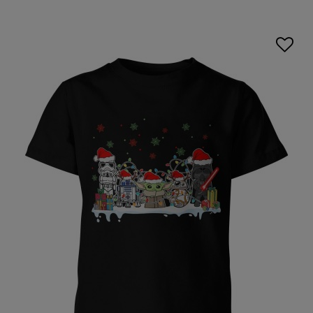
komfort noszenia nawet podczas intensywnej zabawy.
Dzięki różnorodności modeli, zarówno dla chłopców, jak i
dziewczynek, każdy znajdzie coś dla siebie. Odkryj także
inne nasze propozycje, takie jak
odzież dziecięca z
nadrukiem
, które świetnie sprawdzą się na różne okazje
przez cały rok.