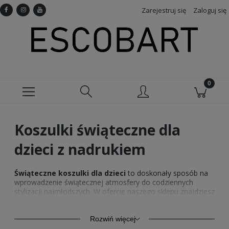
Zarejestruj się
Zaloguj się
Koszulki świąteczne dla
dzieci z nadrukiem
Świąteczne koszulki dla dzieci
to doskonały sposób na
wprowadzenie świątecznej atmosfery do codziennych
stylizacji najmłodszych. W ofercie naszego sklepu znajdziesz
szeroki wybór wzorów i kolorów, które pozwolą każdemu
dziecku cieszyć się magią świąt na co dzień. Nasze
koszulki świąteczne dla dzieci z nadrukiem
są
Rozwiń więcej
wykonane z wysokiej jakości materiałów, zapewniając