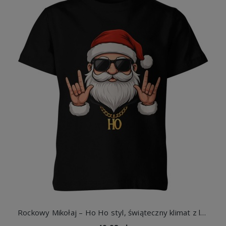
Rockowy Mikołaj – Ho Ho styl, świąteczny klimat z luzem Dziecięca koszulka