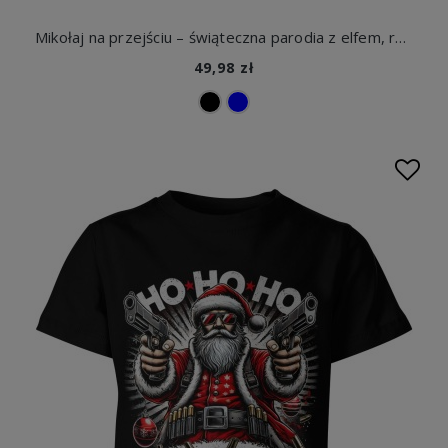
Mikołaj na przejściu – świąteczna parodia z elfem, reniferem i bałwanem Dziecięca koszulka
49,98 zł