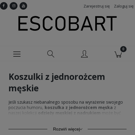
Zarejestruj się
Zaloguj się
Koszulki z jednorożcem
męskie
Jeśli szukasz niebanalnego sposobu na wyrażenie swojego
poczucia humoru,
koszulka z jednorożcem męska
z
naszej kolekcji
odzieży męskiej z nadrukiem
może być
strzałem w dziesiątkę. To idealny wybór dla mężczyzn,
którzy nie traktują siebie zbyt poważnie i cenią sobie
oryginalność w codziennej stylizacji. Dzięki nowoczesnym
Rozwiń więcej
nadrukom i starannie dobranym kolorom, każda
koszulka