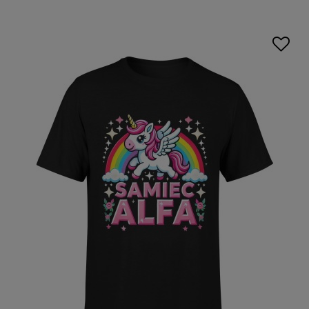
z jednorożcem
to doskonałe połączenie luzu i jakości.
Materiał o wysokiej gramaturze sprawia, że nawet
najbardziej żartobliwa
koszulka jednorożec
jest trwała,
wygodna i miła w dotyku. Takie połączenie stylu i zabawy to
idealna opcja dla tych, którzy nie boją się być sobą.