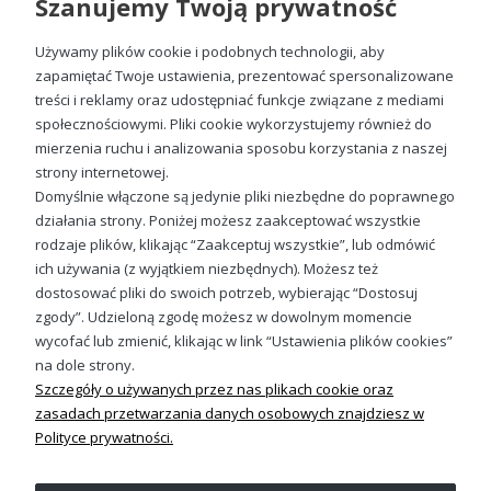
Szanujemy Twoją prywatność
fasonów i kolorystyki sprawia, że
koszulki w jednorożce
wpisują się zarówno w styl luźny, jak i bardziej przemyślany,
casualowy look. Dla wielu klientów istotne jest, że
koszulki
Używamy plików cookie i podobnych technologii, aby
z nadrukiem
nie tylko bawią, ale też zapewniają komfort
zapamiętać Twoje ustawienia, prezentować spersonalizowane
na co dzień. A to wszystko bez kompromisów na jakości czy
treści i reklamy oraz udostępniać funkcje związane z mediami
trwałości nadruków.
społecznościowymi. Pliki cookie wykorzystujemy również do
mierzenia ruchu i analizowania sposobu korzystania z naszej
Koszulka Samiec Alfa z jednorożcem męska
strony internetowej.
49,98 zł
Domyślnie włączone są jedynie pliki niezbędne do poprawnego
działania strony. Poniżej możesz zaakceptować wszystkie
rodzaje plików, klikając “Zaakceptuj wszystkie”, lub odmówić
ich używania (z wyjątkiem niezbędnych). Możesz też
Sprawdź nasze social media
dostosować pliki do swoich potrzeb, wybierając “Dostosuj
zgody”. Udzieloną zgodę możesz w dowolnym momencie
wycofać lub zmienić, klikając w link “Ustawienia plików cookies”
na dole strony.
Szczegóły o używanych przez nas plikach cookie oraz
zasadach przetwarzania danych osobowych znajdziesz w
Polityce prywatności.