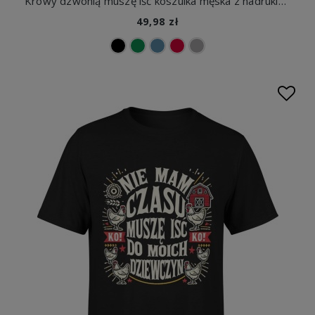
Krowy dzwonią muszę iść koszulka męska z nadrukiem
49,98 zł