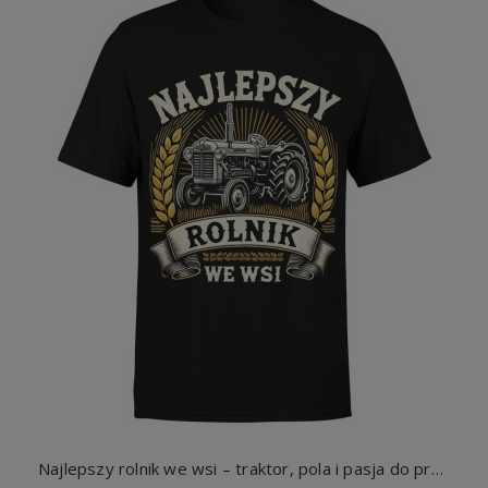
Najlepszy rolnik we wsi – traktor, pola i pasja do pracy na gospodarstwie Męska koszulka