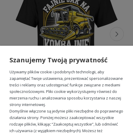
W naszej ofercie znajdziesz różnorodne wzory i kolory,
które pozwalają wyrazić Twój indywidualny styl i pasję.
Dodatkowo, regularnie aktualizujemy naszą kolekcję, abyś
zawsze miał dostęp do najnowszych i najbardziej modnych
motywów związanym z rolnictwem.
Jeśli chcesz wyrazić swoją pasję do rolnictwa i jednocześnie
nosić stylową, a przy tym niezwykle wygodną
odzież
męską z nadrukiem
, serdecznie zapraszamy do
zapoznania się z naszą ofertą koszulek męskich. Nasze
T-
shirty to nie tylko wyraz Twojej miłości do rolnictwa
,
Szanujemy Twoją prywatność
ale także połączenie funkcjonalności, komfortu i
wyjątkowego designu.
Używamy plików cookie i podobnych technologii, aby
zapamiętać Twoje ustawienia, prezentować spersonalizowane
Koszulki rolnicze z nadrukiem —
treści i reklamy oraz udostępniać funkcje związane z mediami
idealny pomysł na prezent dla
społecznościowymi. Pliki cookie wykorzystujemy również do
rolnika
Fajnie jak na kombajnie dla kombajnisty Męska koszulka
mierzenia ruchu i analizowania sposobu korzystania z naszej
strony internetowej.
49,98 zł
Koszulki męskie z nadrukami
z motywami rolniczymi
Domyślnie włączone są jedynie pliki niezbędne do poprawnego
to doskonały pomysł na prezent dla rolnika lub osoby, która
działania strony. Poniżej możesz zaakceptować wszystkie
najlepiej czuje się z dala od miast, w sercu rodzinnej wsi.
rodzaje plików, klikając “Zaakceptuj wszystkie”, lub odmówić
Modele dostępne w ofercie Escobart w szczególności
spodobają się tym, którzy na co dzień — z zawodu lub z
ich używania (z wyjątkiem niezbędnych). Możesz też