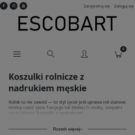
Zarejestruj się
Zaloguj się
Koszulki rolnicze z
nadrukiem męskie
Rolnik to nie zawód — to styl życia! Jeśli uprawa roli stanowi
istotną część życia Twojego lub bliskiej Ci osoby, zaopatrz
się w ciekawe
koszulki z nadrukami
inspirowanymi rolnictwem
. Oryginalne i stylowe modele
znajdziesz w ofercie sklepu internetowego Escobart!
Przejrzyj naszą ofertę i znajdź idealną koszulkę dla siebie
Rozwiń więcej
albo na prezent dla taty, dziadka, wujka lub innego bliskiego