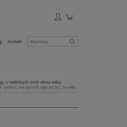
Zarejestruj się
Zaloguj się
g
Kontakt
Wyszukaj
gą. U niektórych osób obraz wilka
n symbol, nie sposób zaprzeczyć, że wilki
 temat losów wymyślonych watach i czytają
yciem wilków lub szerzej pojętą dziką