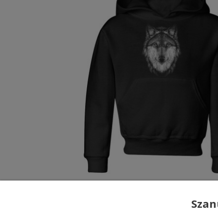
Bluza z wilkiem dla dzieci
Odkryj nasze
bluzy z wilkiem dla dzieci
ubranie, ale opowieść inspirowana mądroś
tej tajemniczej opowieści, wybierając bluz
sprawia, że nasze
bluzy dziecięce z wil
Bluzy z wilkiem dla każd
Nasza kolekcja oferuje różnorodne style 
siebie. Od klasycznych czarno-białych, p
idealne zarówno dla małych odkrywców, ja
bluza z wilkiem dziecięca
jest wyjątkowa
Bluzy z wilkiem
Stawiamy na wysoką jakość materiałów, ab
zwierzętami dla dzieci
są wykonane z delika
dzień. Starannie wyselekcjonowane tkanin
Wilk Dziecięca bluza z wilkiem
Dbamy o to, by nasze
bluzy z wilkiem dl
79,88 zł
Szan
Bluzy dla dzieci z wilkiem