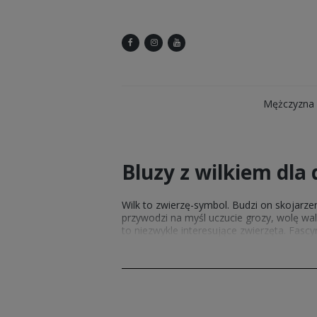
Mężczyzna
Bluzy z wilkiem dla 
Wilk to zwierzę-symbol. Budzi on skojarze
przywodzi na myśl uczucie grozy, wolę walk
to niezwykle interesujące zwierzęta. Fasc
liczne bajki, w których stworzenia te odgr
przyrodą? Spraw mu miły prezent w posta