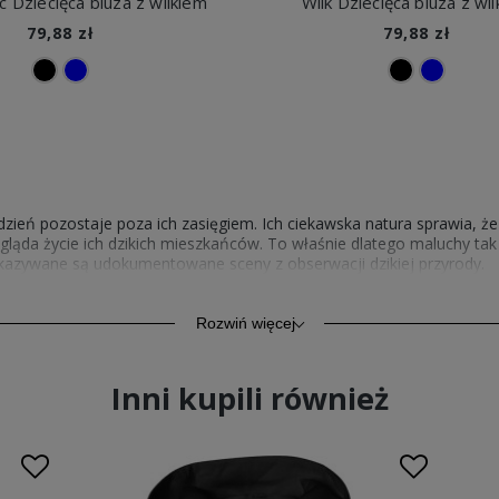
c Dziecięca bluza z wilkiem
Wilk Dziecięca bluza z wi
79,88 zł
79,88 zł
o dzień pozostaje poza ich zasięgiem. Ich ciekawska natura sprawia, 
ygląda życie ich dzikich mieszkańców. To właśnie dlatego maluchy t
kazywane są udokumentowane sceny z obserwacji dzikiej przyrody.
owanie tematyką wilków i życia toczącego się w leśnych głuszach, to
art znajdziesz nadruk przedstawiający pysk zwierzęcia, a także grafi
Rozwiń więcej
Inni kupili również
ktowaliśmy tak, by nie krępowały one ruchów dzieci i pozwalały im c
wól, by niewygodne ubranie odbierało maluchowi przyjemność z odk
 Escobart. W naszym asortymencie znajdziesz modele o prostym i ma
etek.