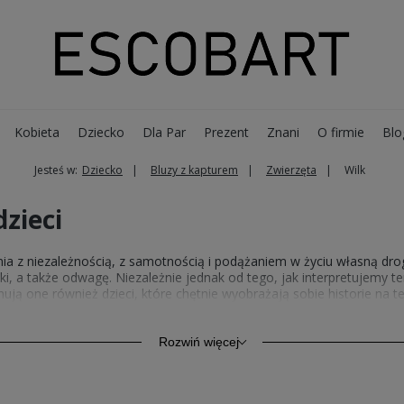
Kobieta
Dziecko
Dla Par
Prezent
Znani
O firmie
Blo
Jesteś w:
Dziecko
Bluzy z kapturem
Zwierzęta
Wilk
dzieci
nia z niezależnością, z samotnością i podążaniem w życiu własną dro
i, a także odwagę. Niezależnie jednak od tego, jak interpretujemy te
ynują one również dzieci, które chętnie wyobrażają sobie historie na
ywają mniej lub bardziej istotne role. Twój maluch zainteresował się ż
ci
bluzy z wilkiem dla dzieci
.
Rozwiń więcej