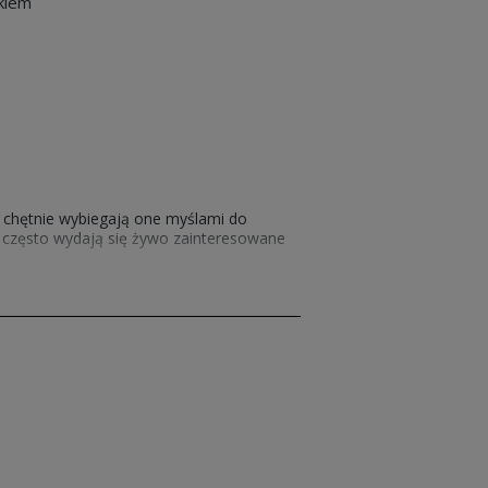
lkiem
że chętnie wybiegają one myślami do
ak często wydają się żywo zainteresowane
 znak, że
bluza z wilkiem dziecięca
z
kę z wilkiem stojącym na tle tarczy
zerpać radość z zabaw, szczególnie tych
rywania świata i wybierz
bluzę dziecięcą
ksymalnie komfortowym fasonie, świetnie