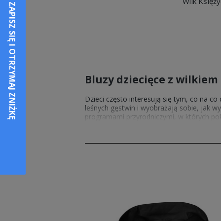
Wilk Księży
Bluzy dziecięce z wilkiem
Dzieci często interesują się tym, co na c
leśnych gęstwin i wyobrażają sobie, jak w
programami przyrodniczymi, w których po
Jeśli dziecko wykazuje widoczne zainteres
pewnością mu się spodoba. W ofercie Escob
księżyca.
Bluza z wilkiem
Nasze
bluzy z wilkiem dla dzieci
zaproje
mających miejsce wśród przyrody. Nie poz
z wilkiem
z oferty sklepu internetowego
pasującym do większości dziecięcych sylw